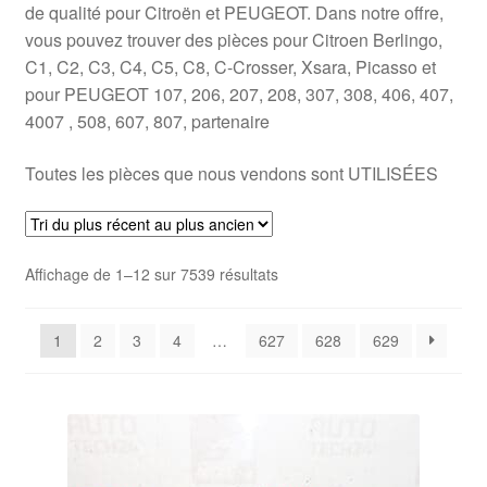
de qualité pour Citroën et PEUGEOT. Dans notre offre,
Livraison internationale
vous pouvez trouver des pièces pour Citroen Berlingo,
C1, C2, C3, C4, C5, C8, C-Crosser, Xsara, Picasso et
Mon compte
pour PEUGEOT 107, 206, 207, 208, 307, 308, 406, 407,
4007 , 508, 607, 807, partenaire
Paiements
Toutes les pièces que nous vendons sont UTILISÉES
Panier
Plainte
Trié
Affichage de 1–12 sur 7539 résultats
du
Politique de confidentialité
plus
1
2
3
4
…
627
628
629
récent
Procédure de Réclamation
au
plus
Termes et conditions
ancien