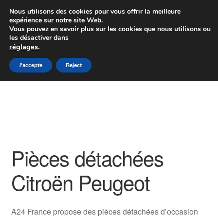
Colissimo livraison à partir de 7 EUR
Nous utilisons des cookies pour vous offrir la meilleure
expérience sur notre site Web.
Du lundi au vendredi de 9 h à 16 h
Vous pouvez en savoir plus sur les cookies que nous utilisons ou
les désactiver dans
07 55 53 95 66
réglages
.
Aller
Aller
J'accepte
Reject
Menu
à
au
la
contenu
Accueil
navigation
À propos de nous
Caisse
Pièces détachées
Contact
Citroën Peugeot
Livraison
A24 France propose des pièces détachées d’occasion