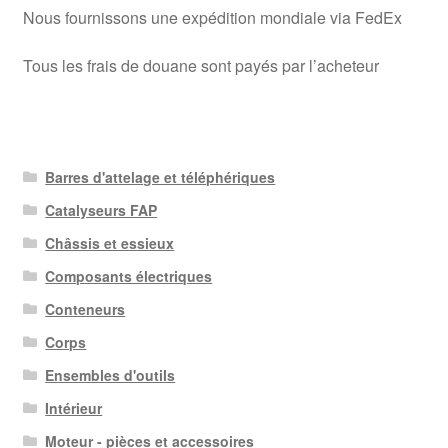
Livraison internationale
Nous fournissons une expédition mondiale via FedEx
Tous les frais de douane sont payés par l’acheteur
Mon compte
Paiements
Panier
Barres d'attelage et téléphériques
Catalyseurs FAP
Plainte
Châssis et essieux
Composants électriques
Politique de confidentialité
Conteneurs
Procédure de Réclamation
Corps
Ensembles d'outils
Termes et conditions
Intérieur
Moteur - pièces et accessoires