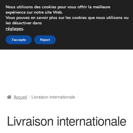
Colissimo livraison à partir de 7 EUR
Nous utilisons des cookies pour vous offrir la meilleure
expérience sur notre site Web.
Du lundi au vendredi de 9 h à 16 h
Vous pouvez en savoir plus sur les cookies que nous utilisons ou
les désactiver dans
07 55 53 95 66
réglages
.
Aller
Aller
J'accepte
Reject
Menu
à
au
la
contenu
Accueil
navigation
À propos de nous
Caisse
Accueil
Livraison internationale
Contact
Livraison internationale
Livraison