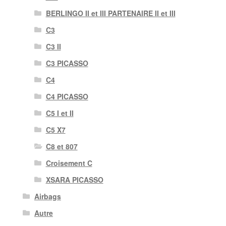
BERLINGO II et III PARTENAIRE II et III
C3
C3 II
C3 PICASSO
C4
C4 PICASSO
C5 I et II
C5 X7
C8 et 807
Croisement C
XSARA PICASSO
Airbags
Autre