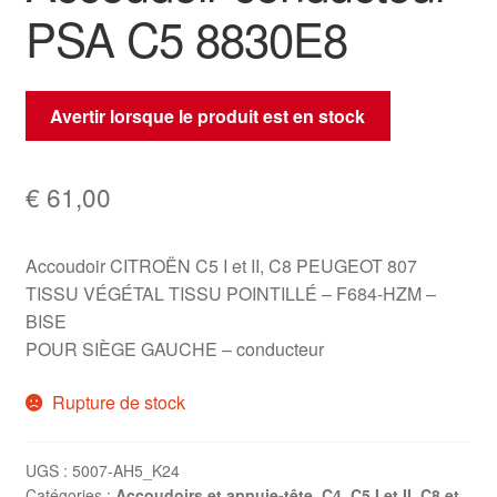
PSA C5 8830E8
Avertir lorsque le produit est en stock
€
61,00
Accoudoir CITROËN C5 I et II, C8 PEUGEOT 807
TISSU VÉGÉTAL TISSU POINTILLÉ – F684-HZM –
BISE
POUR SIÈGE GAUCHE – conducteur
Rupture de stock
UGS :
5007-AH5_K24
Catégories :
Accoudoirs et appuie-tête
,
C4
,
C5 I et II
,
C8 et