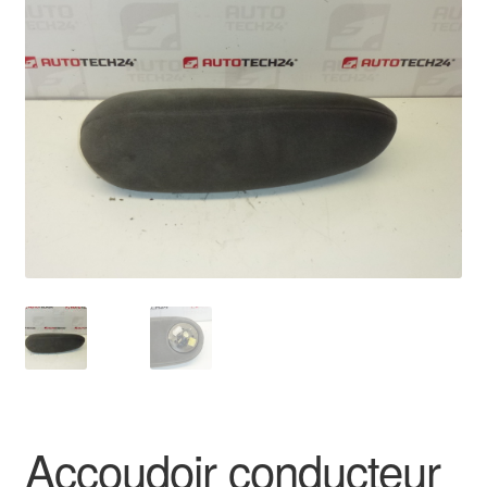
🔍
Livraison internationale
Mon compte
Paiements
Panier
Plainte
Politique de confidentialité
Procédure de Réclamation
Termes et conditions
Accoudoir conducteur