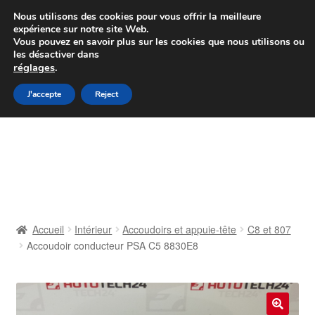
Colissimo livraison à partir de 7 EUR
Nous utilisons des cookies pour vous offrir la meilleure
expérience sur notre site Web.
Du lundi au vendredi de 9 h à 16 h
Vous pouvez en savoir plus sur les cookies que nous utilisons ou
les désactiver dans
07 55 53 95 66
réglages
.
Aller
Aller
J'accepte
Reject
Menu
à
au
la
contenu
Accueil
navigation
À propos de nous
Caisse
Accueil
Intérieur
Accoudoirs et appuie-tête
C8 et 807
Accoudoir conducteur PSA C5 8830E8
Contact
Livraison