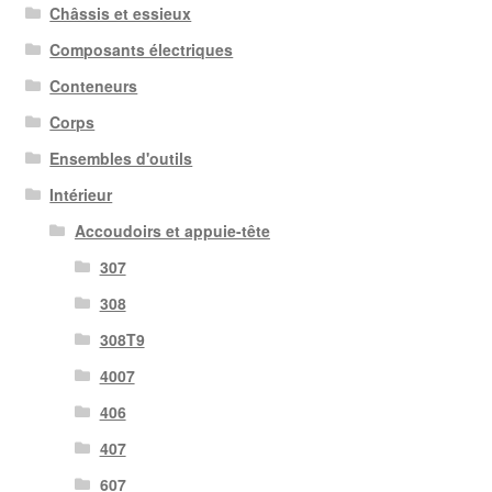
Châssis et essieux
Composants électriques
Conteneurs
Corps
Ensembles d'outils
Intérieur
Accoudoirs et appuie-tête
307
308
308T9
4007
406
407
607