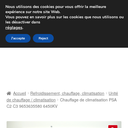
Colissimo livraison à partir de 7 EUR
Nous utilisons des cookies pour vous offrir la meilleure
expérience sur notre site Web.
Du lundi au vendredi de 9 h à 16 h
Vous pouvez en savoir plus sur les cookies que nous utilisons ou
les désactiver dans
07 55 53 95 66
réglages
.
Aller
Aller
J'accepte
Reject
Menu
à
au
la
contenu
Accueil
navigation
À propos de nous
Caisse
Accueil
Refroidissement, chauffage, climatisation
Unité
de chauffage / climatisation
Chauffage de climatisation PSA
Contact
C2 C3 9653635580 6450KV
Livraison