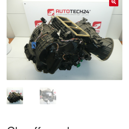
Livraison internationale
🔍
Mon compte
Paiements
Panier
Plainte
Politique de confidentialité
Procédure de Réclamation
Termes et conditions