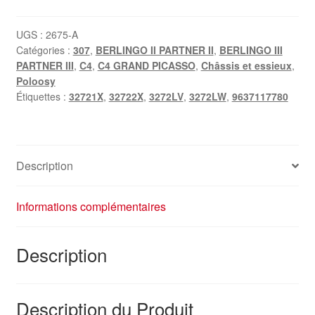
UGS :
2675-A
Catégories :
307
,
BERLINGO II PARTNER II
,
BERLINGO III
PARTNER III
,
C4
,
C4 GRAND PICASSO
,
Châssis et essieux
,
Poloosy
Étiquettes :
32721X
,
32722X
,
3272LV
,
3272LW
,
9637117780
Description
Informations complémentaires
Description
Description du Produit