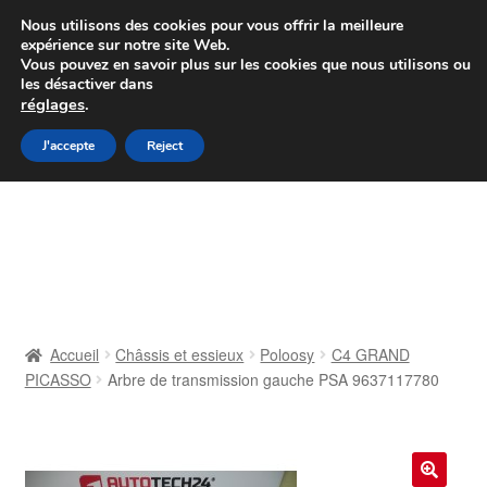
Colissimo livraison à partir de 7 EUR
Nous utilisons des cookies pour vous offrir la meilleure
expérience sur notre site Web.
Du lundi au vendredi de 9 h à 16 h
Vous pouvez en savoir plus sur les cookies que nous utilisons ou
les désactiver dans
07 55 53 95 66
réglages
.
Aller
Aller
J'accepte
Reject
Menu
à
au
la
contenu
Accueil
navigation
À propos de nous
Caisse
Accueil
Châssis et essieux
Poloosy
C4 GRAND
PICASSO
Arbre de transmission gauche PSA 9637117780
Contact
Livraison