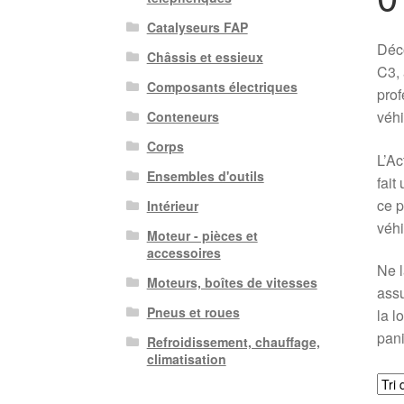
Catalyseurs FAP
Déc
Châssis et essieux
C3, 
Composants électriques
prof
véhi
Conteneurs
Corps
L’Ac
Ensembles d'outils
fait
ce p
Intérieur
véhi
Moteur - pièces et
accessoires
Ne l
Moteurs, boîtes de vitesses
assu
Pneus et roues
la l
pani
Refroidissement, chauffage,
climatisation