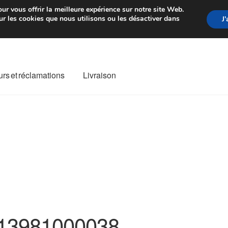
rtir de 7 EUR
Du lundi au vendre
ur vous offrir la meilleure expérience sur notre site Web.
r les cookies que nous utilisons ou les désactiver dans
J
rs et réclamations
Livraison
ivraison
Livraison internationale
Mon compte
Paiements
Panier
re de Réclamation
Termes et conditions
13981000038