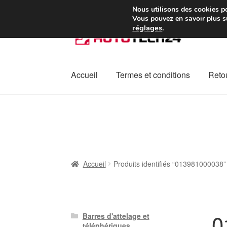
Colissimo livraison à pa
Nous utilisons des cookies po
Vous pouvez en savoir plus su
réglages
.
Aller
Aller
à
au
la
contenu
navigation
Accueil
Termes et conditions
Retou
Accueil
À propos de nous
Caisse
Contact
L
Plainte
Politique de confidentialité
Procédu
Accueil
Produits identifiés “013981000038”
0
Barres d'attelage et
téléphériques