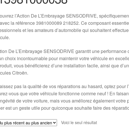
ouvrez l’Action De L’Embrayage SENSODRIVE, spécifiquement 
avec la référence 3981000089 218252. Ce composant essentiel 
essionnels et les amateurs d’automobile qui souhaitent effectuer
cule.
tion De L’Embrayage SENSODRIVE garantit une performance opti
 un choix incontournable pour maintenir votre véhicule en excell
roduit, vous bénéficierez d’une installation facile, ainsi que d’
cules Citroën.
aissez pas la qualité de vos réparations au hasard, optez po
rez-vous que votre véhicule fonctionne comme neuf ! En faisa
ongévité de votre voiture, mais vous améliorez également votre pla
er est un geste utile pour quiconque souhaite faire des réparatio
Voici le seul résultat