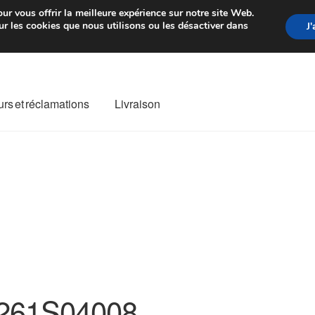
rtir de 7 EUR
Du lundi au vendre
ur vous offrir la meilleure expérience sur notre site Web.
r les cookies que nous utilisons ou les désactiver dans
J
rs et réclamations
Livraison
ivraison
Livraison internationale
Mon compte
Paiements
Panier
re de Réclamation
Termes et conditions
261S04008