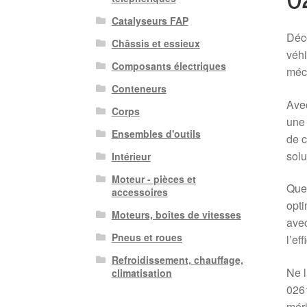
Catalyseurs FAP
Déc
Châssis et essieux
véhi
Composants électriques
méca
Conteneurs
Avec
Corps
une 
Ensembles d'outils
de c
solu
Intérieur
Moteur - pièces et
Que 
accessoires
opti
Moteurs, boîtes de vitesses
avec
Pneus et roues
l’ef
Refroidissement, chauffage,
Ne l
climatisation
0261
méri