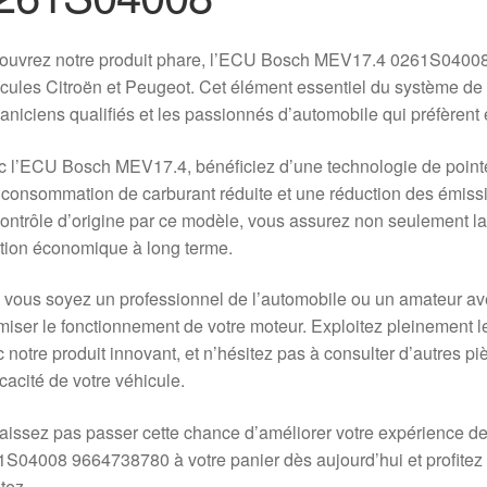
ouvrez notre produit phare, l’ECU Bosch MEV17.4 0261S04008
cules Citroën et Peugeot. Cet élément essentiel du système de 
niciens qualifiés et les passionnés d’automobile qui préfèrent
 l’ECU Bosch MEV17.4, bénéficiez d’une technologie de pointe
consommation de carburant réduite et une réduction des émissi
ontrôle d’origine par ce modèle, vous assurez non seulement la f
tion économique à long terme.
vous soyez un professionnel de l’automobile ou un amateur aver
miser le fonctionnement de votre moteur. Exploitez pleinement l
 notre produit innovant, et n’hésitez pas à consulter d’autres
ficacité de votre véhicule.
aissez pas passer cette chance d’améliorer votre expérience 
S04008 9664738780 à votre panier dès aujourd’hui et profitez 
tez.