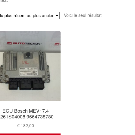
Voici le seul résultat
ECU Bosch MEV17.4
0261S04008 9664738780
€
182,00