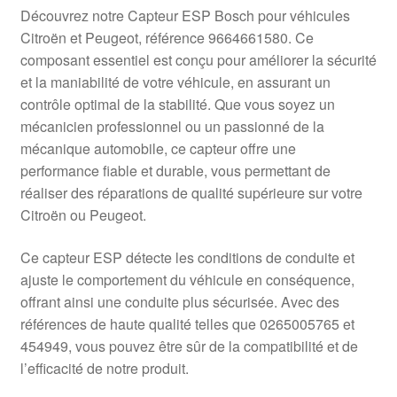
Livraison internationale
Découvrez notre Capteur ESP Bosch pour véhicules
Citroën et Peugeot, référence 9664661580. Ce
Mon compte
composant essentiel est conçu pour améliorer la sécurité
et la maniabilité de votre véhicule, en assurant un
contrôle optimal de la stabilité. Que vous soyez un
Paiements
mécanicien professionnel ou un passionné de la
mécanique automobile, ce capteur offre une
Panier
performance fiable et durable, vous permettant de
réaliser des réparations de qualité supérieure sur votre
Plainte
Citroën ou Peugeot.
Politique de confidentialité
Ce capteur ESP détecte les conditions de conduite et
ajuste le comportement du véhicule en conséquence,
Procédure de Réclamation
offrant ainsi une conduite plus sécurisée. Avec des
références de haute qualité telles que 0265005765 et
Termes et conditions
454949, vous pouvez être sûr de la compatibilité et de
l’efficacité de notre produit.