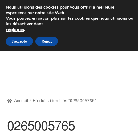
Colissimo livraison à partir de 7 EUR
Nous utilisons des cookies pour vous offrir la meilleure
expérience sur notre site Web.
Du lundi au vendredi de 9 h à 16 h
Vous pouvez en savoir plus sur les cookies que nous utilisons ou
les désactiver dans
07 55 53 95 66
réglages
.
Aller
Aller
J'accepte
Reject
Menu
à
au
la
contenu
Accueil
navigation
À propos de nous
Caisse
Accueil
Produits identifiés “0265005765”
Contact
0265005765
Livraison