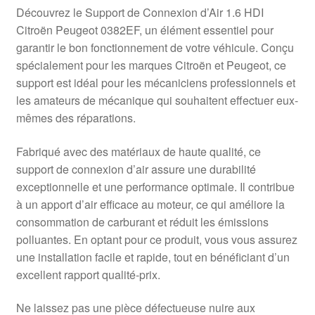
Livraison internationale
Découvrez le Support de Connexion d’Air 1.6 HDI
Citroën Peugeot 0382EF, un élément essentiel pour
Mon compte
garantir le bon fonctionnement de votre véhicule. Conçu
spécialement pour les marques Citroën et Peugeot, ce
support est idéal pour les mécaniciens professionnels et
Paiements
les amateurs de mécanique qui souhaitent effectuer eux-
mêmes des réparations.
Panier
Fabriqué avec des matériaux de haute qualité, ce
Plainte
support de connexion d’air assure une durabilité
exceptionnelle et une performance optimale. Il contribue
Politique de confidentialité
à un apport d’air efficace au moteur, ce qui améliore la
consommation de carburant et réduit les émissions
Procédure de Réclamation
polluantes. En optant pour ce produit, vous vous assurez
une installation facile et rapide, tout en bénéficiant d’un
Termes et conditions
excellent rapport qualité-prix.
Ne laissez pas une pièce défectueuse nuire aux