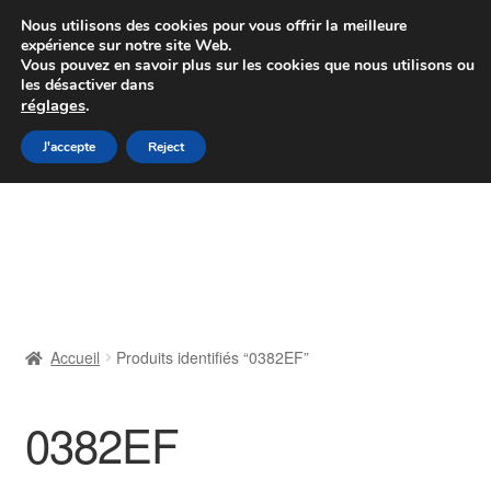
Colissimo livraison à partir de 7 EUR
Nous utilisons des cookies pour vous offrir la meilleure
expérience sur notre site Web.
Du lundi au vendredi de 9 h à 16 h
Vous pouvez en savoir plus sur les cookies que nous utilisons ou
les désactiver dans
07 55 53 95 66
réglages
.
Aller
Aller
J'accepte
Reject
Menu
à
au
la
contenu
Accueil
navigation
À propos de nous
Caisse
Accueil
Produits identifiés “0382EF”
Contact
0382EF
Livraison