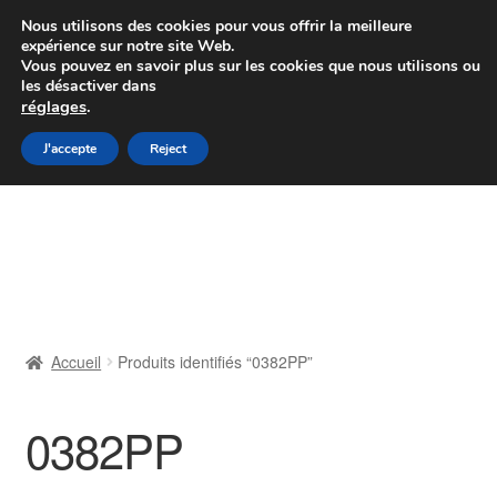
Colissimo livraison à partir de 7 EUR
Nous utilisons des cookies pour vous offrir la meilleure
expérience sur notre site Web.
Du lundi au vendredi de 9 h à 16 h
Vous pouvez en savoir plus sur les cookies que nous utilisons ou
les désactiver dans
07 55 53 95 66
réglages
.
Aller
Aller
J'accepte
Reject
Menu
à
au
la
contenu
Accueil
navigation
À propos de nous
Caisse
Accueil
Produits identifiés “0382PP”
Contact
0382PP
Livraison