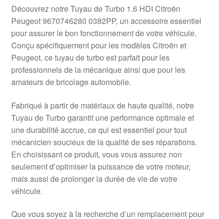
Livraison internationale
Découvrez notre Tuyau de Turbo 1.6 HDI Citroën
Peugeot 9670746280 0382PP, un accessoire essentiel
Mon compte
pour assurer le bon fonctionnement de votre véhicule.
Conçu spécifiquement pour les modèles Citroën et
Peugeot, ce tuyau de turbo est parfait pour les
Paiements
professionnels de la mécanique ainsi que pour les
amateurs de bricolage automobile.
Panier
Fabriqué à partir de matériaux de haute qualité, notre
Plainte
Tuyau de Turbo garantit une performance optimale et
une durabilité accrue, ce qui est essentiel pour tout
Politique de confidentialité
mécanicien soucieux de la qualité de ses réparations.
En choisissant ce produit, vous vous assurez non
Procédure de Réclamation
seulement d’optimiser la puissance de votre moteur,
mais aussi de prolonger la durée de vie de votre
Termes et conditions
véhicule.
Que vous soyez à la recherche d’un remplacement pour