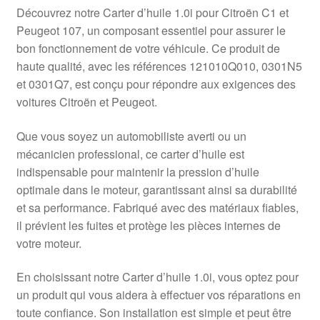
Livraison internationale
Découvrez notre Carter d’huile 1.0i pour Citroën C1 et
Peugeot 107, un composant essentiel pour assurer le
Mon compte
bon fonctionnement de votre véhicule. Ce produit de
haute qualité, avec les références 121010Q010, 0301N5
et 0301Q7, est conçu pour répondre aux exigences des
Paiements
voitures Citroën et Peugeot.
Panier
Que vous soyez un automobiliste averti ou un
mécanicien professional, ce carter d’huile est
Plainte
indispensable pour maintenir la pression d’huile
optimale dans le moteur, garantissant ainsi sa durabilité
Politique de confidentialité
et sa performance. Fabriqué avec des matériaux fiables,
il prévient les fuites et protège les pièces internes de
Procédure de Réclamation
votre moteur.
Termes et conditions
En choisissant notre Carter d’huile 1.0i, vous optez pour
un produit qui vous aidera à effectuer vos réparations en
toute confiance. Son installation est simple et peut être