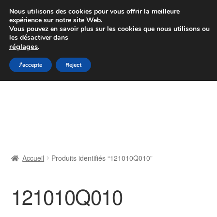
Colissimo livraison à partir de 7 EUR
Nous utilisons des cookies pour vous offrir la meilleure
expérience sur notre site Web.
Du lundi au vendredi de 9 h à 16 h
Vous pouvez en savoir plus sur les cookies que nous utilisons ou
les désactiver dans
07 55 53 95 66
réglages
.
Aller
Aller
J'accepte
Reject
Menu
à
au
la
contenu
Accueil
navigation
À propos de nous
Caisse
Accueil
Produits identifiés “121010Q010”
Contact
121010Q010
Livraison