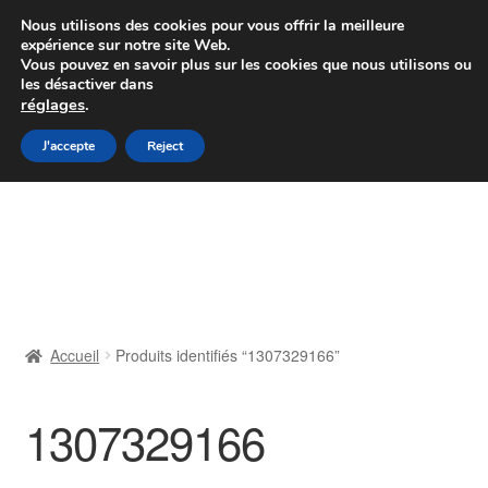
Colissimo livraison à partir de 7 EUR
Nous utilisons des cookies pour vous offrir la meilleure
expérience sur notre site Web.
Du lundi au vendredi de 9 h à 16 h
Vous pouvez en savoir plus sur les cookies que nous utilisons ou
les désactiver dans
07 55 53 95 66
réglages
.
Aller
Aller
J'accepte
Reject
Menu
à
au
la
contenu
Accueil
navigation
À propos de nous
Caisse
Accueil
Produits identifiés “1307329166”
Contact
1307329166
Livraison