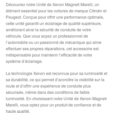
Livraison internationale
Découvrez notre Unité de Xenon Magneti Marelli, un
élément essentiel pour les voitures de marque Citroën et
Mon compte
Peugeot. Conçue pour offrir une performance optimale,
cette unité garantit un éclairage de qualité supérieure,
améliorant ainsi la sécurité de conduite de votre
Paiements
véhicule. Que vous soyez un professionnel de
l’automobile ou un passionné de mécanique qui aime
Panier
effectuer ses propres réparations, cet accessoire est
indispensable pour maintenir l’efficacité de votre
Plainte
système d’éclairage.
Politique de confidentialité
La technologie Xenon est reconnue pour sa luminosité et
sa durabilité, ce qui permet d’accroître la visibilité sur la
Procédure de Réclamation
route et d’offrir une expérience de conduite plus
sécurisée, même dans des conditions de faible
Termes et conditions
luminosité. En choisissant notre Unité de Xenon Magneti
Marelli, vous optez pour un produit de confiance et de
haute qualité.