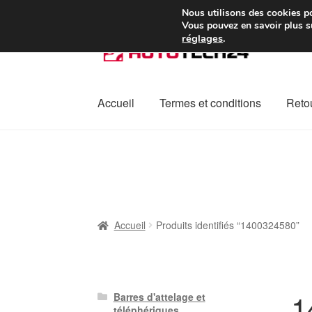
Colissimo livraison à pa
Nous utilisons des cookies po
Vous pouvez en savoir plus su
réglages
.
Aller
Aller
à
au
la
contenu
navigation
Accueil
Termes et conditions
Retou
Accueil
À propos de nous
Caisse
Contact
L
Plainte
Politique de confidentialité
Procédu
Accueil
Produits identifiés “1400324580”
1
Barres d'attelage et
téléphériques