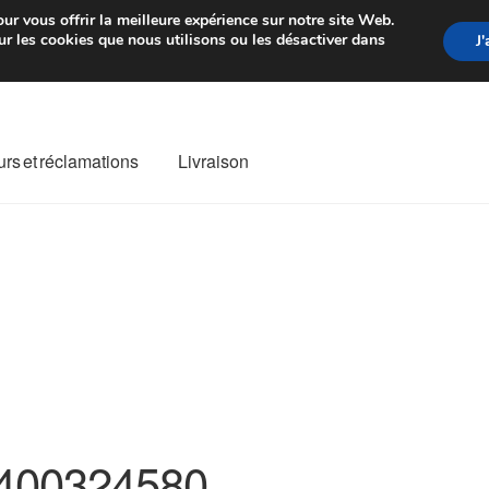
rtir de 7 EUR
Du lundi au vendre
ur vous offrir la meilleure expérience sur notre site Web.
r les cookies que nous utilisons ou les désactiver dans
J
rs et réclamations
Livraison
ivraison
Livraison internationale
Mon compte
Paiements
Panier
re de Réclamation
Termes et conditions
400324580