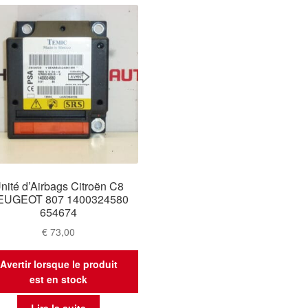
nité d’Airbags Citroën C8
EUGEOT 807 1400324580
654674
€
73,00
Avertir lorsque le produit
est en stock