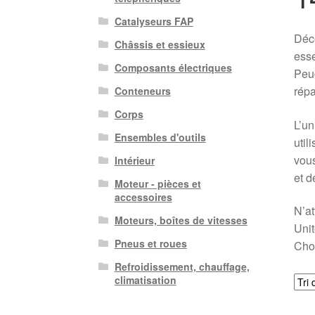
Catalyseurs FAP
Déc
Châssis et essieux
esse
Composants électriques
Peug
répa
Conteneurs
Corps
L’un
Ensembles d'outils
util
vous
Intérieur
et d
Moteur - pièces et
accessoires
N’at
Moteurs, boîtes de vitesses
Unit
Pneus et roues
Choi
Refroidissement, chauffage,
climatisation