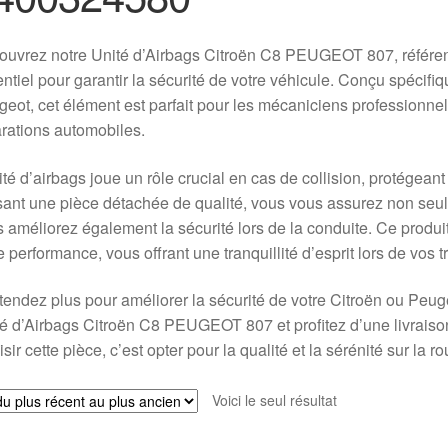
ouvrez notre Unité d’Airbags Citroën C8 PEUGEOT 807, référ
ntiel pour garantir la sécurité de votre véhicule. Conçu spécif
eot, cet élément est parfait pour les mécaniciens professionnels
rations automobiles.
ité d’airbags joue un rôle crucial en cas de collision, protégean
isant une pièce détachée de qualité, vous vous assurez non seule
 améliorez également la sécurité lors de la conduite. Ce produi
e performance, vous offrant une tranquillité d’esprit lors de vos tr
tendez plus pour améliorer la sécurité de votre Citroën ou Pe
é d’Airbags Citroën C8 PEUGEOT 807 et profitez d’une livraison 
sir cette pièce, c’est opter pour la qualité et la sérénité sur la ro
Voici le seul résultat