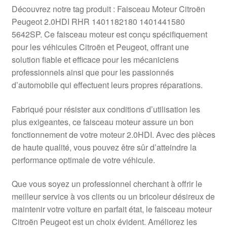
Livraison internationale
Découvrez notre tag produit : Faisceau Moteur Citroën
Peugeot 2.0HDI RHR 1401182180 1401441580
Mon compte
5642SP. Ce faisceau moteur est conçu spécifiquement
pour les véhicules Citroën et Peugeot, offrant une
solution fiable et efficace pour les mécaniciens
Paiements
professionnels ainsi que pour les passionnés
d’automobile qui effectuent leurs propres réparations.
Panier
Fabriqué pour résister aux conditions d’utilisation les
Plainte
plus exigeantes, ce faisceau moteur assure un bon
fonctionnement de votre moteur 2.0HDI. Avec des pièces
Politique de confidentialité
de haute qualité, vous pouvez être sûr d’atteindre la
performance optimale de votre véhicule.
Procédure de Réclamation
Que vous soyez un professionnel cherchant à offrir le
Termes et conditions
meilleur service à vos clients ou un bricoleur désireux de
maintenir votre voiture en parfait état, le faisceau moteur
Citroën Peugeot est un choix évident. Améliorez les