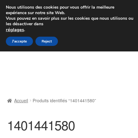
Colissimo livraison à partir de 7 EUR
Nous utilisons des cookies pour vous offrir la meilleure
expérience sur notre site Web.
Du lundi au vendredi de 9 h à 16 h
Vous pouvez en savoir plus sur les cookies que nous utilisons ou
les désactiver dans
07 55 53 95 66
réglages
.
Aller
Aller
J'accepte
Reject
Menu
à
au
la
contenu
Accueil
navigation
À propos de nous
Caisse
Accueil
Produits identifiés “1401441580”
Contact
1401441580
Livraison