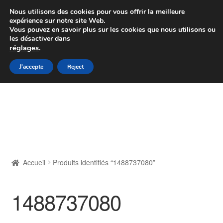
Colissimo livraison à partir de 7 EUR
Nous utilisons des cookies pour vous offrir la meilleure
expérience sur notre site Web.
Du lundi au vendredi de 9 h à 16 h
Vous pouvez en savoir plus sur les cookies que nous utilisons ou
les désactiver dans
07 55 53 95 66
réglages
.
Aller
Aller
J'accepte
Reject
Menu
à
au
la
contenu
Accueil
navigation
À propos de nous
Caisse
Accueil
Produits identifiés “1488737080”
Contact
1488737080
Livraison