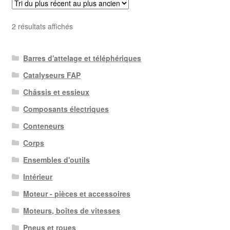
Trié
2 résultats affichés
du
plus
Barres d'attelage et téléphériques
récent
au
Catalyseurs FAP
plus
Châssis et essieux
ancien
Composants électriques
Conteneurs
Corps
Ensembles d'outils
Intérieur
Moteur - pièces et accessoires
Moteurs, boîtes de vitesses
Pneus et roues