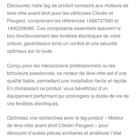
Livraison internationale
Découvrez notre tag de produit consacré aux moteurs de
lève-vitre avant droit pour les véhicules Citroën et
Mon compte
Peugeot, comprenant les références 1488737080 et
1400208580. Ces composants essentiels assurent le
bon fonctionnement des fenêtres électriques de votre
Paiements
voiture, garantissant ainsi un confort et une sécurité
optimaux sur la route.
Panier
Conçu pour les mécaniciens professionnels ou les
Plainte
bricoleurs passionnés, ce moteur de lève-vitre est d’une
qualité fiable, permettant une installation facile et rapide.
Politique de confidentialité
En choisissant ce produit, vous bénéficiez d’un
équipement performant qui prolongera la durée de vie de
Procédure de Réclamation
vos fenêtres électriques.
Termes et conditions
Optimisez vos recherches avec le tag produit « Moteur
de lève-vitre avant droit Citroën Peugeot » pour
découvrir d’autres pièces similaires et améliorer l’état