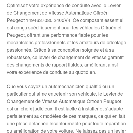
Livraison internationale
Optimisez votre expérience de conduite avec le Levier
de Changement de Vitesse Automatique Citroën
Mon compte
Peugeot 1494637080 2400V4. Ce composant essentiel
est conçu spécifiquement pour les véhicules Citroën et
Peugeot, offrant une performance fiable pour les
Paiements
mécaniciens professionnels et les amateurs de bricolage
passionnés. Grâce à sa conception soignée et à sa
Panier
robustesse, ce levier de changement de vitesse garantit
des changements de rapport fluides, améliorant ainsi
Plainte
votre expérience de conduite au quotidien.
Politique de confidentialité
Que vous soyez un automechanicien qualifié ou un
particulier qui aime entretenir son véhicule, le Levier de
Procédure de Réclamation
Changement de Vitesse Automatique Citroën Peugeot
est un choix judicieux. Il est facile à installer et s’adapte
Termes et conditions
parfaitement aux modèles de ces marques, ce qui en fait
une pièce détachée incontournable pour toute réparation
ou amélioration de votre voiture. Ne laissez pas un levier