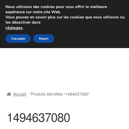
Colissimo livraison à partir de 7 EUR
Nous utilisons des cookies pour vous offrir la meilleure
expérience sur notre site Web.
Du lundi au vendredi de 9 h à 16 h
Vous pouvez en savoir plus sur les cookies que nous utilisons ou
les désactiver dans
07 55 53 95 66
réglages
.
Aller
Aller
J'accepte
Reject
Menu
à
au
la
contenu
Accueil
navigation
À propos de nous
Caisse
Accueil
Produits identifiés “1494637080”
Contact
1494637080
Livraison