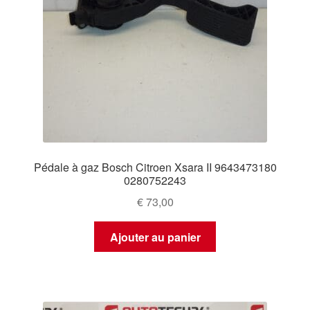
Pédale à gaz Bosch Citroen Xsara II 9643473180
0280752243
€
73,00
Ajouter au panier