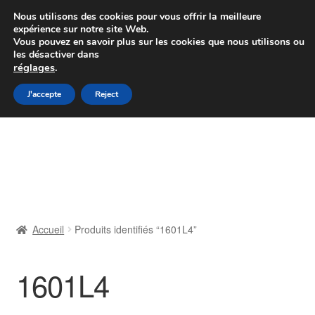
Colissimo livraison à partir de 7 EUR
Nous utilisons des cookies pour vous offrir la meilleure
expérience sur notre site Web.
Du lundi au vendredi de 9 h à 16 h
Vous pouvez en savoir plus sur les cookies que nous utilisons ou
les désactiver dans
07 55 53 95 66
réglages
.
Aller
Aller
J'accepte
Reject
Menu
à
au
la
contenu
Accueil
navigation
À propos de nous
Caisse
Accueil
Produits identifiés “1601L4”
Contact
1601L4
Livraison