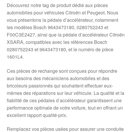
Livraison internationale
Découvrez notre tag de produit dédié aux pièces
automobiles pour véhicules Citroën et Peugeot. Nous
Mon compte
vous présentons la pédale d’accélérateur, notamment
les modèles Bosch 9643473180, 0280752243 et
F00C3E2427, ainsi que la pédale d’accélérateur Citroën
Paiements
XSARA, compatibles avec les références Bosch
0280752243 et 9643473180, et le numéro de pièce
Panier
1601L4.
Plainte
Ces pièces de rechange sont conçues pour répondre
aux besoins des mécaniciens automobiles et des
Politique de confidentialité
bricoleurs passionnés qui souhaitent effectuer eux-
mêmes des réparations sur leur véhicule. La qualité et la
Procédure de Réclamation
fiabilité de ces pédales d’accélérateur garantissent une
performance optimale de votre voiture, tout en offrant un
Termes et conditions
excellent rapport qualité-prix.
Remplacez vos pièces usées pour assurer une conduite