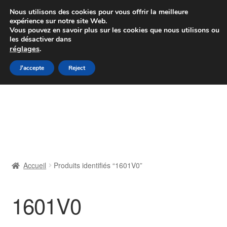
Colissimo livraison à partir de 7 EUR
Nous utilisons des cookies pour vous offrir la meilleure
expérience sur notre site Web.
Du lundi au vendredi de 9 h à 16 h
Vous pouvez en savoir plus sur les cookies que nous utilisons ou
les désactiver dans
07 55 53 95 66
réglages
.
Aller
Aller
J'accepte
Reject
Menu
à
au
la
contenu
Accueil
navigation
À propos de nous
Caisse
Accueil
Produits identifiés “1601V0”
Contact
1601V0
Livraison