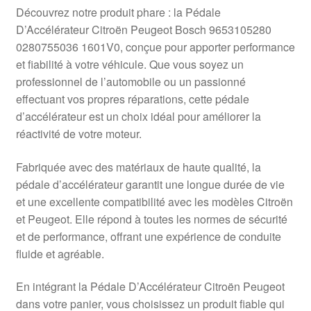
Livraison internationale
Découvrez notre produit phare : la Pédale
D’Accélérateur Citroën Peugeot Bosch 9653105280
Mon compte
0280755036 1601V0, conçue pour apporter performance
et fiabilité à votre véhicule. Que vous soyez un
professionnel de l’automobile ou un passionné
Paiements
effectuant vos propres réparations, cette pédale
d’accélérateur est un choix idéal pour améliorer la
Panier
réactivité de votre moteur.
Plainte
Fabriquée avec des matériaux de haute qualité, la
pédale d’accélérateur garantit une longue durée de vie
Politique de confidentialité
et une excellente compatibilité avec les modèles Citroën
et Peugeot. Elle répond à toutes les normes de sécurité
Procédure de Réclamation
et de performance, offrant une expérience de conduite
fluide et agréable.
Termes et conditions
En intégrant la Pédale D’Accélérateur Citroën Peugeot
dans votre panier, vous choisissez un produit fiable qui