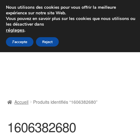
Colissimo livraison à partir de 7 EUR
Nous utilisons des cookies pour vous offrir la meilleure
expérience sur notre site Web.
Du lundi au vendredi de 9 h à 16 h
Vous pouvez en savoir plus sur les cookies que nous utilisons ou
les désactiver dans
07 55 53 95 66
réglages
.
Aller
Aller
J'accepte
Reject
Menu
à
au
la
contenu
Accueil
navigation
À propos de nous
Caisse
Accueil
Produits identifiés “1606382680”
Contact
1606382680
Livraison