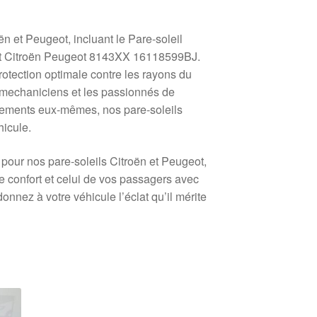
 et Peugeot, incluant le Pare-soleil
it Citroën Peugeot 8143XX 16118599BJ.
otection optimale contre les rayons du
utomechaniciens et les passionnés de
cements eux-mêmes, nos pare-soleils
hicule.
z pour nos pare-soleils Citroën et Peugeot,
tre confort et celui de vos passagers avec
nez à votre véhicule l’éclat qu’il mérite