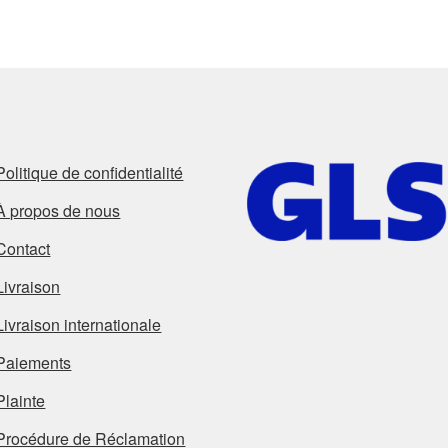
plus
récent
au
plus
ancien
Politique de confidentialité
À propos de nous
Contact
Livraison
Livraison internationale
Paiements
Plainte
Procédure de Réclamation