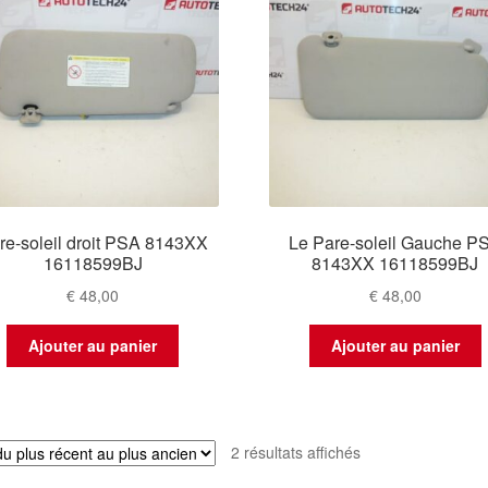
plus
ancien
re-soleil droit PSA 8143XX
Le Pare-soleil Gauche P
16118599BJ
8143XX 16118599BJ
€
48,00
€
48,00
Ajouter au panier
Ajouter au panier
Trié
2 résultats affichés
du