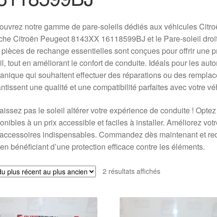
uvrez notre gamme de pare-soleils dédiés aux véhicules Citroën
che Citroën Peugeot 8143XX 16118599BJ et le Pare-soleil dro
pièces de rechange essentielles sont conçues pour offrir une pr
il, tout en améliorant le confort de conduite. Idéals pour les a
nique qui souhaitent effectuer des réparations ou des rempla
ntissent une qualité et une compatibilité parfaites avec votre vé
aissez pas le soleil altérer votre expérience de conduite ! Opte
onibles à un prix accessible et faciles à installer. Améliorez vo
accessoires indispensables. Commandez dès maintenant et redon
 en bénéficiant d’une protection efficace contre les éléments.
Trié
2 résultats affichés
du
plus
récent
au