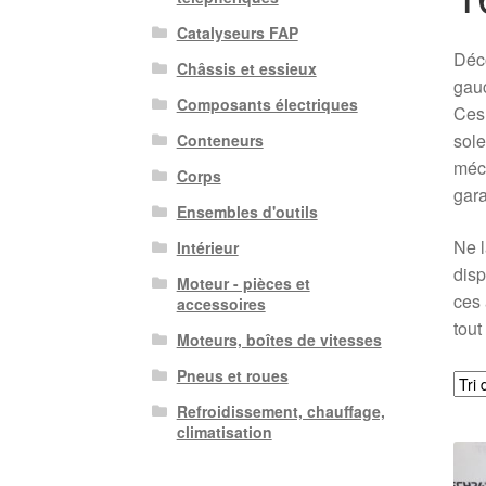
Catalyseurs FAP
Déco
Châssis et essieux
gau
Composants électriques
Ces 
sole
Conteneurs
méca
Corps
gara
Ensembles d'outils
Ne l
Intérieur
disp
Moteur - pièces et
ces 
accessoires
tout
Moteurs, boîtes de vitesses
Pneus et roues
Refroidissement, chauffage,
climatisation