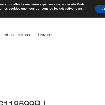
rtir de 7 EUR
Du lundi au vendre
ur vous offrir la meilleure expérience sur notre site Web.
r les cookies que nous utilisons ou les désactiver dans
J
rs et réclamations
Livraison
ivraison
Livraison internationale
Mon compte
Paiements
Panier
re de Réclamation
Termes et conditions
6118599BJ