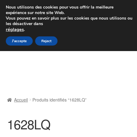
Colissimo livraison à partir de 7 EUR
Nous utilisons des cookies pour vous offrir la meilleure
expérience sur notre site Web.
Du lundi au vendredi de 9 h à 16 h
Vous pouvez en savoir plus sur les cookies que nous utilisons ou
les désactiver dans
07 55 53 95 66
réglages
.
Aller
Aller
J'accepte
Reject
Menu
à
au
la
contenu
Accueil
navigation
À propos de nous
Caisse
Accueil
Produits identifiés “1628LQ”
Contact
1628LQ
Livraison