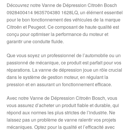
Livraison internationale
Découvrez notre Vanne de Dépression Citroën Bosch
0928400414 9635704380 1628LQ, un élément essentiel
Mon compte
pour le bon fonctionnement des véhicules de la marque
Citroën et Peugeot. Ce composant de haute qualité est
conçu pour optimiser la performance du moteur et
Paiements
garantir une conduite fluide.
Panier
Que vous soyez un professionnel de l’automobile ou un
passionné de mécanique, ce produit est parfait pour vos
Plainte
réparations. La vanne de dépression joue un rôle crucial
dans le système de gestion moteur, en régulant la
Politique de confidentialité
pression et en assurant un fonctionnement efficace.
Procédure de Réclamation
Avec notre Vanne de Dépression Citroën Bosch, vous
vous assurez d’acheter un produit fiable et durable, qui
Termes et conditions
répond aux normes les plus strictes de l’industrie. Ne
laissez pas un problème de vanne ralentir vos projets
mécaniques. Optez pour la qualité et l’efficacité avec