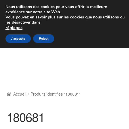
Colissimo livraison à partir de 7 EUR
Nous utilisons des cookies pour vous offrir la meilleure
expérience sur notre site Web.
Du lundi au vendredi de 9 h à 16 h
Vous pouvez en savoir plus sur les cookies que nous utilisons ou
les désactiver dans
07 55 53 95 66
réglages
.
Aller
Aller
J'accepte
Reject
Menu
à
au
la
contenu
Accueil
navigation
À propos de nous
Caisse
Accueil
Produits identifiés “180681”
Contact
180681
Livraison