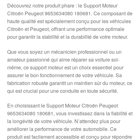
Livraison internationale
Découvrez notre produit phare : le Support Moteur
Citroën Peugeot 9653634080 180681. Ce composant de
Mon compte
haute qualité est spécialement conçu pour les véhicules
Citroën et Peugeot, offrant une performance optimale
pour garantir la stabilité et la durabilité de votre moteur.
Paiements
Que vous soyez un mécanicien professionnel ou un
Panier
amateur passionné qui aime réparer sa voiture soi-
même, ce support moteur est un choix essentiel pour
Plainte
assurer le bon fonctionnement de votre véhicule. Sa
fabrication robuste garantit un maintien sûr du moteur, ce
Politique de confidentialité
qui est crucial pour une conduite en toute sécurité.
Procédure de Réclamation
En choisissant le Support Moteur Citroën Peugeot
9653634080 180681, vous investissez dans la fiabilité et
Termes et conditions
la longévité de votre véhicule. N’attendez plus pour
améliorer la performance de votre automobile. Ce
produit est facilement accessible et conçu pour répondre