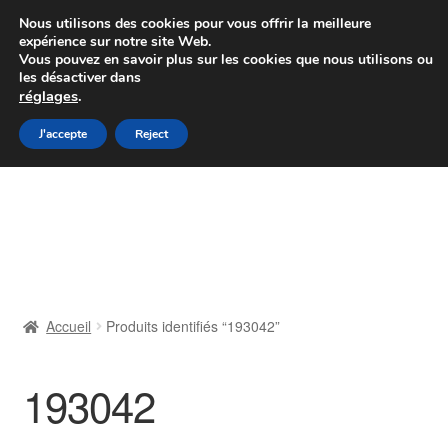
Colissimo livraison à partir de 7 EUR
Nous utilisons des cookies pour vous offrir la meilleure
expérience sur notre site Web.
Du lundi au vendredi de 9 h à 16 h
Vous pouvez en savoir plus sur les cookies que nous utilisons ou
les désactiver dans
07 55 53 95 66
réglages
.
Aller
Aller
J'accepte
Reject
Menu
à
au
la
contenu
Accueil
navigation
À propos de nous
Caisse
Accueil
Produits identifiés “193042”
Contact
193042
Livraison