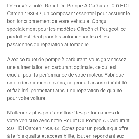
Livraison internationale
Découvrez notre Rouet De Pompe À Carburant 2.0 HDI
Citroën 193042, un composant essentiel pour assurer le
Mon compte
bon fonctionnement de votre véhicule. Conçu
spécialement pour les modèles Citroën et Peugeot, ce
produit est idéal pour les automechanics et les
Paiements
passionnés de réparation automobile.
Panier
Avec ce rouet de pompe à carburant, vous garantissez
une alimentation en carburant optimale, ce qui est
Plainte
crucial pour la performance de votre moteur. Fabriqué
selon des normes élevées, ce produit assure durabilité
Politique de confidentialité
et fiabilité, permettant ainsi une réparation de qualité
pour votre voiture.
Procédure de Réclamation
N’attendez plus pour améliorer les performances de
Termes et conditions
votre véhicule avec notre Rouet De Pompe À Carburant
2.0 HDI Citroën 193042. Optez pour un produit qui offre
à la fois qualité et accessibilité, tout en répondant aux