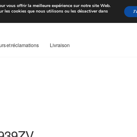
rtir de 7 EUR
Du lundi au vendre
ur vous offrir la meilleure expérience sur notre site Web.
r les cookies que nous utilisons ou les désactiver dans
J
rs et réclamations
Livraison
ivraison
Livraison internationale
Mon compte
Paiements
Panier
re de Réclamation
Termes et conditions
939ZV