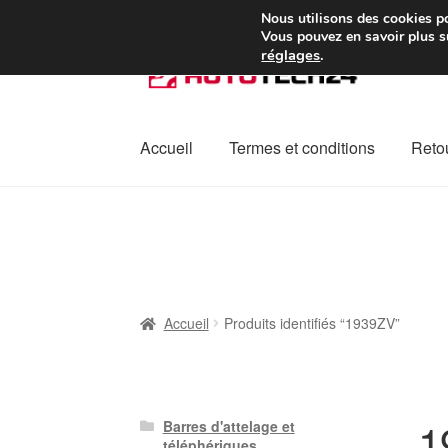
Colissimo livraison à pa
Nous utilisons des cookies po
Vous pouvez en savoir plus su
réglages
.
Aller
Aller
à
au
la
contenu
navigation
Accueil
Termes et conditions
Retou
Accueil
À propos de nous
Caisse
Contact
L
Plainte
Politique de confidentialité
Procédu
Accueil
Produits identifiés “1939ZV”
1
Barres d'attelage et
téléphériques