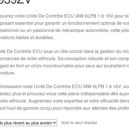
uvrez notre Unité De Contrôle ECU IAW 6LPB 1.8 16V pour les
osant essentiel pour garantir un fonctionnement optimal de vo
essionnel ou un passionné de mécanique automobile, cette pièc
rations fiables et durables.
ité De Contrôle ECU joue un rôle crucial dans la gestion du mote
ormances de votre véhicule. Sa conception robuste et son compa
eot en font un choix incontournable pour ceux qui souhaitent m
 voiture.
hoisissant notre Unité De Contrôle ECU IAW 6LPB 1.8 16V, vous i
ardez plus et procurez-vous cette pièce indispensable dès aujo
otre véhicule. Augmentez votre expertise et votre efficacité da
uit haut de gamme conçu pour répondre aux attentes des profes
Voici le seul résultat