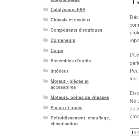
Catalyseurs FAP
Déco
Châssis et essieux
comp
Composants électriques
prof
répa
Conteneurs
Corps
L’Un
Ensembles d'outils
perf
Peug
Intérieur
leur
Moteur - pièces et
accessoires
En c
Moteurs, boîtes de vitesses
Ne t
Pneus et roues
de v
prod
Refroidissement, chauffage,
climatisation