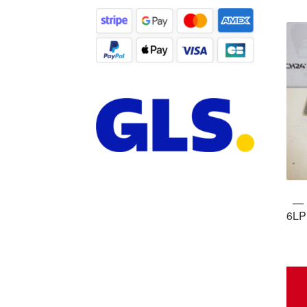
— 
6LP