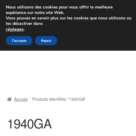
Colissimo livraison à partir de 7 EUR
Nous utilisons des cookies pour vous offrir la meilleure
expérience sur notre site Web.
Du lundi au vendredi de 9 h à 16 h
Vous pouvez en savoir plus sur les cookies que nous utilisons ou
les désactiver dans
07 55 53 95 66
réglages
.
Aller
Aller
J'accepte
Reject
Menu
à
au
la
contenu
Accueil
navigation
À propos de nous
Caisse
Accueil
Produits identifiés “1940GA”
Contact
1940GA
Livraison