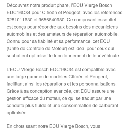
Livraison internationale
Découvrez notre produit phare, l’ECU Vierge Bosch
EDC16C34 pour Citroën et Peugeot, avec les références
Mon compte
0281011630 et 9656840980. Ce composant essentiel
est conçu pour répondre aux besoins des mécaniciens
automobiles et des amateurs de réparation automobile.
Paiements
Connu pour sa fiabilité et sa performance, cet ECU
(Unité de Contrôle de Moteur) est idéal pour ceux qui
Panier
souhaitent optimiser le fonctionnement de leur véhicule.
Plainte
L’ECU Vierge Bosch EDC16C34 est compatible avec
une large gamme de modèles Citroën et Peugeot,
Politique de confidentialité
facilitant ainsi les réparations et les personnalisations.
Grâce à sa conception avancée, cet ECU assure une
Procédure de Réclamation
gestion efficace du moteur, ce qui se traduit par une
conduite plus fluide et une consommation de carburant
Termes et conditions
optimisée.
En choisissant notre ECU Vierge Bosch, vous