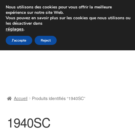
Colissimo livraison à partir de 7 EUR
Nous utilisons des cookies pour vous offrir la meilleure
expérience sur notre site Web.
Du lundi au vendredi de 9 h à 16 h
Vous pouvez en savoir plus sur les cookies que nous utilisons ou
les désactiver dans
07 55 53 95 66
réglages
.
Aller
Aller
J'accepte
Reject
Menu
à
au
la
contenu
Accueil
navigation
À propos de nous
Caisse
Accueil
Produits identifiés “1940SC”
Contact
1940SC
Livraison