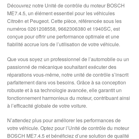
Livraison internationale
Découvrez notre Unité de contrôle du moteur BOSCH
ME7.4.5, un élément essentiel pour les véhicules
Mon compte
Citroën et Peugeot. Cette pièce, référencée sous les
numéros 0261208558, 9662306380 et 1940SC, est
conçue pour offrir une performance optimale et une
Paiements
fiabilité accrue lors de l’utilisation de votre véhicule.
Panier
Que vous soyez un professionnel de l’automobile ou un
passionné de mécanique souhaitant exécuter des
Plainte
réparations vous-même, notre unité de contrôle s’inscrit
parfaitement dans vos besoins. Grâce à sa conception
Politique de confidentialité
robuste et à sa technologie avancée, elle garantit un
fonctionnement harmonieux du moteur, contribuant ainsi
Procédure de Réclamation
à l’efficacité globale de votre voiture.
Termes et conditions
N’attendez plus pour améliorer les performances de
votre véhicule. Optez pour l’Unité de contrôle du moteur
BOSCH ME7.4.5 et bénéficiez d’une solution de qualité