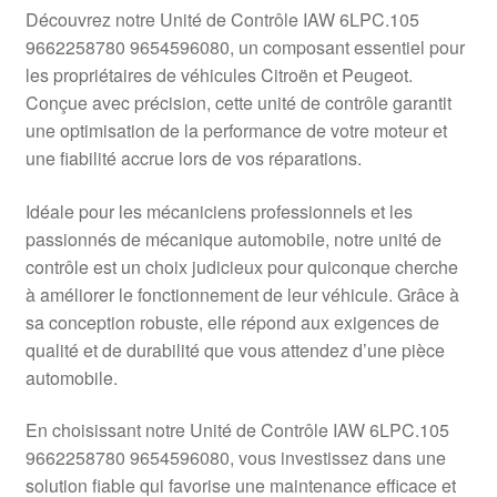
Livraison internationale
Découvrez notre Unité de Contrôle IAW 6LPC.105
9662258780 9654596080, un composant essentiel pour
Mon compte
les propriétaires de véhicules Citroën et Peugeot.
Conçue avec précision, cette unité de contrôle garantit
une optimisation de la performance de votre moteur et
Paiements
une fiabilité accrue lors de vos réparations.
Panier
Idéale pour les mécaniciens professionnels et les
passionnés de mécanique automobile, notre unité de
Plainte
contrôle est un choix judicieux pour quiconque cherche
à améliorer le fonctionnement de leur véhicule. Grâce à
Politique de confidentialité
sa conception robuste, elle répond aux exigences de
qualité et de durabilité que vous attendez d’une pièce
Procédure de Réclamation
automobile.
Termes et conditions
En choisissant notre Unité de Contrôle IAW 6LPC.105
9662258780 9654596080, vous investissez dans une
solution fiable qui favorise une maintenance efficace et