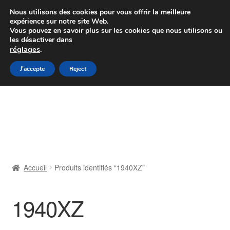
Colissimo livraison à partir de 7 EUR
Nous utilisons des cookies pour vous offrir la meilleure
expérience sur notre site Web.
Du lundi au vendredi de 9 h à 16 h
Vous pouvez en savoir plus sur les cookies que nous utilisons ou
les désactiver dans
07 55 53 95 66
réglages
.
Aller
Aller
J'accepte
Reject
Menu
à
au
la
contenu
Accueil
navigation
À propos de nous
Caisse
Accueil
Produits identifiés “1940XZ”
Contact
1940XZ
Livraison