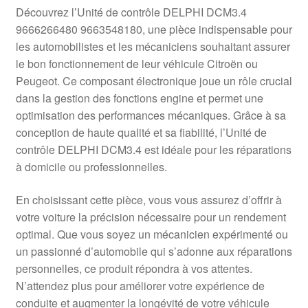
Livraison internationale
Découvrez l’Unité de contrôle DELPHI DCM3.4
9666266480 9663548180, une pièce indispensable pour
Mon compte
les automobilistes et les mécaniciens souhaitant assurer
le bon fonctionnement de leur véhicule Citroën ou
Peugeot. Ce composant électronique joue un rôle crucial
Paiements
dans la gestion des fonctions engine et permet une
optimisation des performances mécaniques. Grâce à sa
Panier
conception de haute qualité et sa fiabilité, l’Unité de
contrôle DELPHI DCM3.4 est idéale pour les réparations
Plainte
à domicile ou professionnelles.
Politique de confidentialité
En choisissant cette pièce, vous vous assurez d’offrir à
votre voiture la précision nécessaire pour un rendement
Procédure de Réclamation
optimal. Que vous soyez un mécanicien expérimenté ou
un passionné d’automobile qui s’adonne aux réparations
Termes et conditions
personnelles, ce produit répondra à vos attentes.
N’attendez plus pour améliorer votre expérience de
conduite et augmenter la longévité de votre véhicule