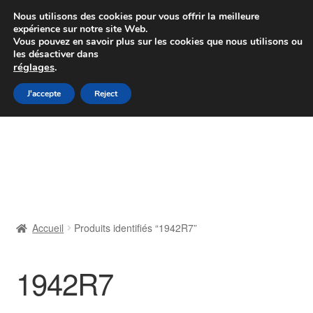
Colissimo livraison à partir de 7 EUR
Nous utilisons des cookies pour vous offrir la meilleure
expérience sur notre site Web.
Du lundi au vendredi de 9 h à 16 h
Vous pouvez en savoir plus sur les cookies que nous utilisons ou
les désactiver dans
07 55 53 95 66
réglages
.
Aller
Aller
J'accepte
Reject
Menu
à
au
la
contenu
Accueil
navigation
À propos de nous
Caisse
Accueil
Produits identifiés “1942R7”
Contact
1942R7
Livraison