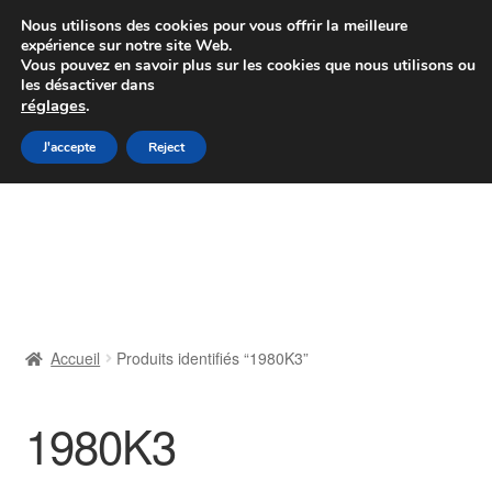
Colissimo livraison à partir de 7 EUR
Nous utilisons des cookies pour vous offrir la meilleure
expérience sur notre site Web.
Du lundi au vendredi de 9 h à 16 h
Vous pouvez en savoir plus sur les cookies que nous utilisons ou
les désactiver dans
07 55 53 95 66
réglages
.
Aller
Aller
J'accepte
Reject
Menu
à
au
la
contenu
Accueil
navigation
À propos de nous
Caisse
Accueil
Produits identifiés “1980K3”
Contact
1980K3
Livraison