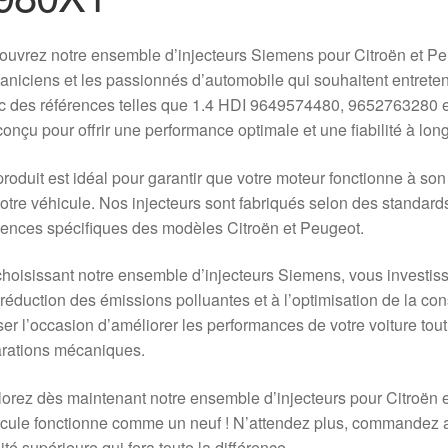
uvrez notre ensemble d’injecteurs Siemens pour Citroën et Peu
niciens et les passionnés d’automobile qui souhaitent entreten
 des références telles que 1.4 HDI 9649574480, 9652763280 e
conçu pour offrir une performance optimale et une fiabilité à lon
roduit est idéal pour garantir que votre moteur fonctionne à son m
otre véhicule. Nos injecteurs sont fabriqués selon des standard
ences spécifiques des modèles Citroën et Peugeot.
hoisissant notre ensemble d’injecteurs Siemens, vous investiss
 réduction des émissions polluantes et à l’optimisation de la c
er l’occasion d’améliorer les performances de votre voiture tou
arations mécaniques.
orez dès maintenant notre ensemble d’injecteurs pour Citroën 
cule fonctionne comme un neuf ! N’attendez plus, commandez au
ité supérieure qui fera toute la différence.