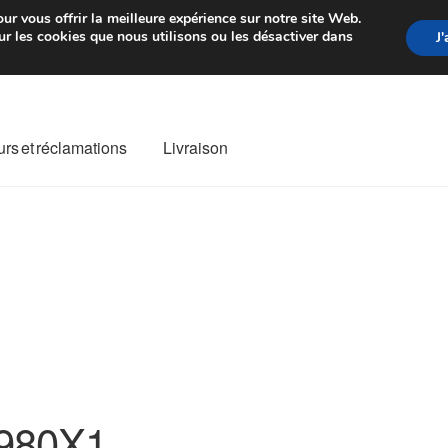
rtir de 7 EUR
Du lundi au vendre
ur vous offrir la meilleure expérience sur notre site Web.
r les cookies que nous utilisons ou les désactiver dans
J
rs et réclamations
Livraison
ivraison
Livraison internationale
Mon compte
Paiements
Panier
re de Réclamation
Termes et conditions
980X1