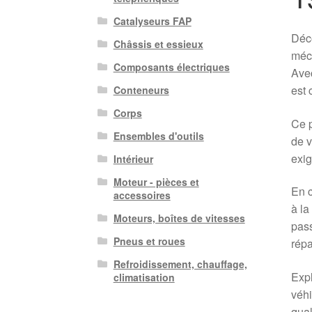
Catalyseurs FAP
Déco
Châssis et essieux
méca
Composants électriques
Avec
est 
Conteneurs
Corps
Ce p
Ensembles d'outils
de v
exig
Intérieur
Moteur - pièces et
En c
accessoires
à la
Moteurs, boîtes de vitesses
pass
Pneus et roues
rép
Refroidissement, chauffage,
Expl
climatisation
véhi
qual