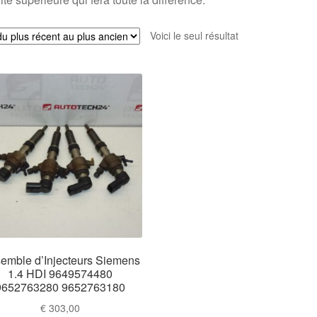
Voici le seul résultat
emble d’Injecteurs Siemens
1.4 HDI 9649574480
9652763280 9652763180
€
303,00