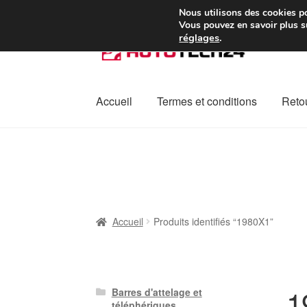
Colissimo livraison à pa
Nous utilisons des cookies po
Vous pouvez en savoir plus su
réglages
.
Aller
Aller
à
au
la
contenu
navigation
Accueil
Termes et conditions
Retou
Accueil
À propos de nous
Caisse
Contact
L
Plainte
Politique de confidentialité
Procédu
Accueil
Produits identifiés “1980X1”
1
Barres d'attelage et
téléphériques