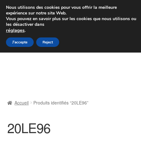
Colissimo livraison à partir de 7 EUR
Nous utilisons des cookies pour vous offrir la meilleure
expérience sur notre site Web.
Du lundi au vendredi de 9 h à 16 h
Vous pouvez en savoir plus sur les cookies que nous utilisons ou
les désactiver dans
07 55 53 95 66
réglages
.
Aller
Aller
J'accepte
Reject
Menu
à
au
la
contenu
Accueil
navigation
À propos de nous
Caisse
Accueil
Produits identifiés “20LE96”
Contact
20LE96
Livraison