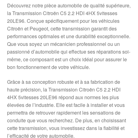
Livraison internationale
Découvrez notre pièce automobile de qualité supérieure,
la Transmission Citroën C5 2.2 HDI 4HX 5vitesses
Mon compte
20LE96. Conçue spécifiquement pour les véhicules
Citroën et Peugeot, cette transmission garantit des
performances optimales et une durabilité exceptionnelle.
Paiements
Que vous soyez un mécanicien professionnel ou un
passionné d’automobile qui effectue ses réparations soi-
Panier
même, ce composant est un choix idéal pour assurer le
bon fonctionnement de votre véhicule.
Plainte
Grâce à sa conception robuste et à sa fabrication de
Politique de confidentialité
haute précision, la Transmission Citroën C5 2.2 HDI
4HX 5vitesses 20LE96 répond aux normes les plus
Procédure de Réclamation
élevées de l’industrie. Elle est facile à installer et vous
permettra de retrouver rapidement les sensations de
Termes et conditions
conduite que vous recherchez. De plus, en choisissant
cette transmission, vous investissez dans la fiabilité et
l’efficacité de votre automobile.