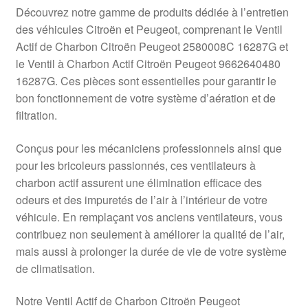
Livraison internationale
Découvrez notre gamme de produits dédiée à l’entretien
des véhicules Citroën et Peugeot, comprenant le Ventil
Mon compte
Actif de Charbon Citroën Peugeot 2580008C 16287G et
le Ventil à Charbon Actif Citroën Peugeot 9662640480
16287G. Ces pièces sont essentielles pour garantir le
Paiements
bon fonctionnement de votre système d’aération et de
filtration.
Panier
Conçus pour les mécaniciens professionnels ainsi que
Plainte
pour les bricoleurs passionnés, ces ventilateurs à
charbon actif assurent une élimination efficace des
Politique de confidentialité
odeurs et des impuretés de l’air à l’intérieur de votre
véhicule. En remplaçant vos anciens ventilateurs, vous
Procédure de Réclamation
contribuez non seulement à améliorer la qualité de l’air,
mais aussi à prolonger la durée de vie de votre système
Termes et conditions
de climatisation.
Notre Ventil Actif de Charbon Citroën Peugeot