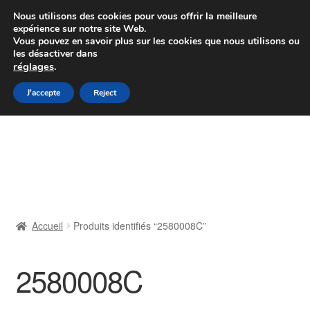
Colissimo livraison à partir de 7 EUR
Nous utilisons des cookies pour vous offrir la meilleure
expérience sur notre site Web.
Du lundi au vendredi de 9 h à 16 h
Vous pouvez en savoir plus sur les cookies que nous utilisons ou
les désactiver dans
07 55 53 95 66
réglages
.
Aller
Aller
J'accepte
Reject
Menu
à
au
la
contenu
Accueil
navigation
À propos de nous
Caisse
Accueil
Produits identifiés “2580008C”
Contact
2580008C
Livraison