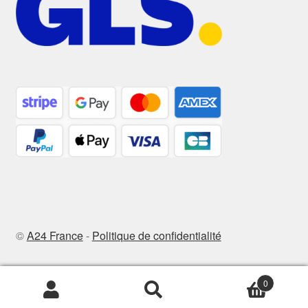
©
A24 France
-
Politique de confidentialité
0
Recherche
Recherche
pour :