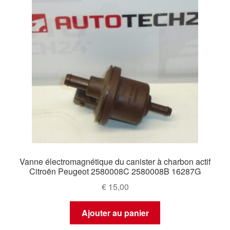
plus
ancien
Vanne électromagnétique du canister à charbon actif
Citroën Peugeot 2580008C 2580008B 16287G
€
15,00
Ajouter au panier