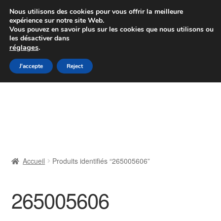
Colissimo livraison à partir de 7 EUR
Nous utilisons des cookies pour vous offrir la meilleure
expérience sur notre site Web.
Du lundi au vendredi de 9 h à 16 h
Vous pouvez en savoir plus sur les cookies que nous utilisons ou
les désactiver dans
07 55 53 95 66
réglages
.
Aller
Aller
J'accepte
Reject
Menu
à
au
la
contenu
Accueil
navigation
À propos de nous
Caisse
Accueil
Produits identifiés “265005606”
Contact
265005606
Livraison