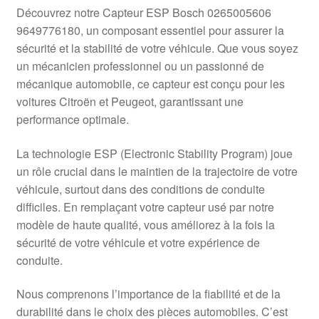
Livraison internationale
Découvrez notre Capteur ESP Bosch 0265005606
9649776180, un composant essentiel pour assurer la
Mon compte
sécurité et la stabilité de votre véhicule. Que vous soyez
un mécanicien professionnel ou un passionné de
mécanique automobile, ce capteur est conçu pour les
Paiements
voitures Citroën et Peugeot, garantissant une
performance optimale.
Panier
La technologie ESP (Electronic Stability Program) joue
Plainte
un rôle crucial dans le maintien de la trajectoire de votre
véhicule, surtout dans des conditions de conduite
Politique de confidentialité
difficiles. En remplaçant votre capteur usé par notre
modèle de haute qualité, vous améliorez à la fois la
Procédure de Réclamation
sécurité de votre véhicule et votre expérience de
conduite.
Termes et conditions
Nous comprenons l’importance de la fiabilité et de la
durabilité dans le choix des pièces automobiles. C’est