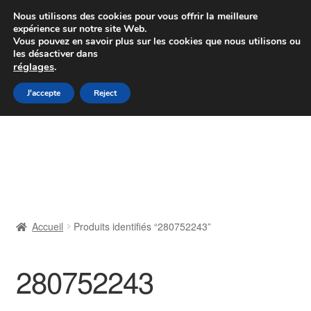
Colissimo livraison à partir de 7 EUR
Nous utilisons des cookies pour vous offrir la meilleure
expérience sur notre site Web.
Du lundi au vendredi de 9 h à 16 h
Vous pouvez en savoir plus sur les cookies que nous utilisons ou
les désactiver dans
07 55 53 95 66
réglages
.
Aller
Aller
J'accepte
Reject
Menu
à
au
la
contenu
Accueil
navigation
À propos de nous
Caisse
Accueil
Produits identifiés “280752243”
Contact
280752243
Livraison