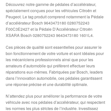
Livraison internationale
Découvrez notre gamme de pédales d’accélérateur,
spécialement conçues pour les véhicules Citroën et
Mon compte
Peugeot. Le tag produit comprend notamment la Pédale
d’accélérateur Bosch 9643473180 0280752243
F00C3E2427 et la Pédale D’Accélérateur Citroën
Paiements
XSARA Bosch 0280752243 9643473180 1601L4.
Panier
Ces pièces de qualité sont essentielles pour assurer le
bon fonctionnement de votre voiture et sont idéales pour
Plainte
les mécaniciens professionnels ainsi que pour les
amateurs d’automobile qui préfèrent effectuer leurs
Politique de confidentialité
réparations eux-mêmes. Fabriquées par Bosch, leaders
dans l’innovation automobile, ces pédales garantissent
Procédure de Réclamation
une réponse précise et une durabilité optimale.
Termes et conditions
N’attendez plus pour améliorer la performance de votre
véhicule avec nos pédales d’accélérateur, qui respectent
les normes les plus strictes de l’industrie. Investissez