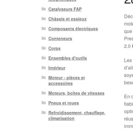
Catalyseurs FAP
Déco
Châssis et essieux
mote
Composants électriques
que
Pres
Conteneurs
2.0 
Corps
Ensembles d'outils
Les 
d’al
Intérieur
soye
Moteur - pièces et
beso
accessoires
Moteurs, boîtes de vitesses
En c
Pneus et roues
fiab
opti
Refroidissement, chauffage,
réus
climatisation
immé