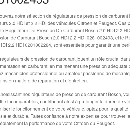
uvrez notre sélection de régulateurs de pression de carburant
urs 2.0 HDI et 2.2 HDI des véhicules Citroën et Peugeot. Ces p
 le Régulateur De Pression De Carburant Bosch 2.0 HDI 2.2 H
sion de Carburant Bosch 2.0 HDI 2.2 HDI 0281002493, et le R
HDI 2.2 HDI 0281002284, sont essentiels pour garantir une per
régulateurs de pression de carburant jouent un rôle crucial da
imentation en carburant, en maintenant une pression adéquate 
z mécanicien professionnel ou amateur passionné de mécaniqu
ins en matière de réparation et d’entretien.
hoisissant nos régulateurs de pression de carburant Bosch, vou
ilité incomparables, contribuant ainsi à prolonger la durée de vi
miser le fonctionnement de votre véhicule, optez pour la qualité
sie et durable. Faites confiance à notre expertise pour trouver la
diatement la performance de votre Citroën ou Peugeot.