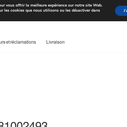
rtir de 7 EUR
Du lundi au vendre
ur vous offrir la meilleure expérience sur notre site Web.
r les cookies que nous utilisons ou les désactiver dans
J
rs et réclamations
Livraison
ivraison
Livraison internationale
Mon compte
Paiements
Panier
re de Réclamation
Termes et conditions
81002493