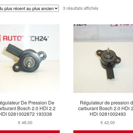
Trié
3 résultats affichés
du
plus
récent
au
plus
ancien
égulateur De Pression De
Régulateur de pression 
rburant Bosch 2.0 HDI 2.2
carburant Bosch 2.0 HDi 2
HDI 0281002872 193338
HDi 0281002493
€
48,00
€
42,00