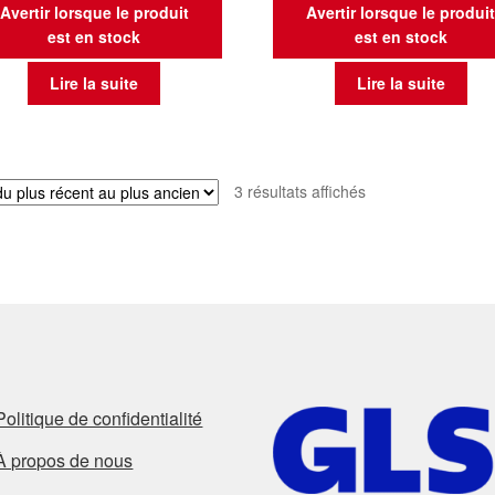
Avertir lorsque le produit
Avertir lorsque le produi
est en stock
est en stock
Lire la suite
Lire la suite
Trié
3 résultats affichés
du
plus
récent
au
plus
ancien
Politique de confidentialité
À propos de nous