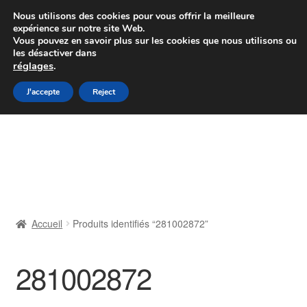
Colissimo livraison à partir de 7 EUR
Nous utilisons des cookies pour vous offrir la meilleure
expérience sur notre site Web.
Du lundi au vendredi de 9 h à 16 h
Vous pouvez en savoir plus sur les cookies que nous utilisons ou
les désactiver dans
07 55 53 95 66
réglages
.
Aller
Aller
J'accepte
Reject
Menu
à
au
la
contenu
Accueil
navigation
À propos de nous
Caisse
Accueil
Produits identifiés “281002872”
Contact
281002872
Livraison