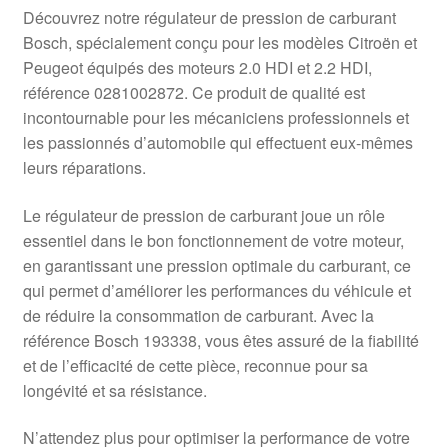
Livraison internationale
Découvrez notre régulateur de pression de carburant
Bosch, spécialement conçu pour les modèles Citroën et
Mon compte
Peugeot équipés des moteurs 2.0 HDI et 2.2 HDI,
référence 0281002872. Ce produit de qualité est
incontournable pour les mécaniciens professionnels et
Paiements
les passionnés d’automobile qui effectuent eux-mêmes
leurs réparations.
Panier
Le régulateur de pression de carburant joue un rôle
Plainte
essentiel dans le bon fonctionnement de votre moteur,
en garantissant une pression optimale du carburant, ce
Politique de confidentialité
qui permet d’améliorer les performances du véhicule et
de réduire la consommation de carburant. Avec la
Procédure de Réclamation
référence Bosch 193338, vous êtes assuré de la fiabilité
et de l’efficacité de cette pièce, reconnue pour sa
Termes et conditions
longévité et sa résistance.
N’attendez plus pour optimiser la performance de votre