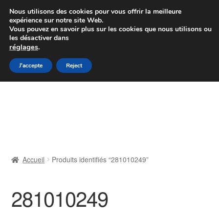
Colissimo livraison à partir de 7 EUR
Nous utilisons des cookies pour vous offrir la meilleure
expérience sur notre site Web.
Du lundi au vendredi de 9 h à 16 h
Vous pouvez en savoir plus sur les cookies que nous utilisons ou
les désactiver dans
07 55 53 95 66
réglages
.
Aller
Aller
J'accepte
Reject
Menu
à
au
la
contenu
Accueil
navigation
À propos de nous
Caisse
Accueil
Produits identifiés “281010249”
Contact
281010249
Livraison