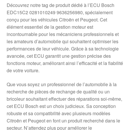
Livraison internationale
Découvrez notre tag de produit dédié à l’ECU Bosch
EDC15C2 0281010249 9636256980, spécialement
Mon compte
conçu pour les véhicules Citroën et Peugeot. Cet
élément essentiel de la gestion moteur est
incontournable pour les mécaniciens professionnels et
Paiements
les amateurs d’automobile qui souhaitent optimiser les
performances de leur véhicule. Grâce à sa technologie
Panier
avancée, cet ECU garantit une gestion précise des
fonctions moteur, améliorant ainsi l’efficacité et la fiabilité
Plainte
de votre voiture.
Politique de confidentialité
Que vous soyez un professionnel de l’automobile à la
recherche de pièces de rechange de qualité ou un
Procédure de Réclamation
bricoleur souhaitant effectuer des réparations soi-même,
cet ECU Bosch est un choix judicieux. Sa conception
Termes et conditions
robuste et sa compatibilité avec plusieurs modèles
Citroën et Peugeot en font un produit recherché dans le
secteur. N’attendez plus pour améliorer le