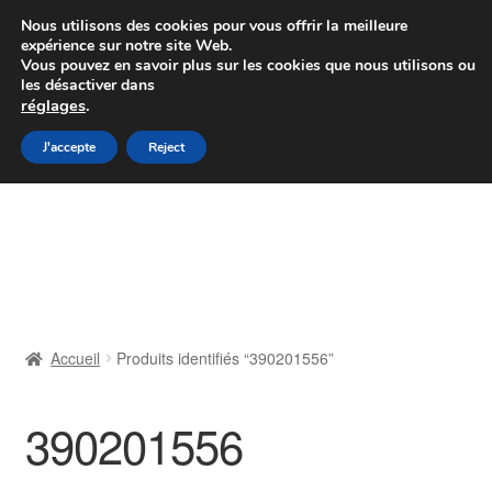
Colissimo livraison à partir de 7 EUR
Nous utilisons des cookies pour vous offrir la meilleure
expérience sur notre site Web.
Du lundi au vendredi de 9 h à 16 h
Vous pouvez en savoir plus sur les cookies que nous utilisons ou
les désactiver dans
07 55 53 95 66
réglages
.
Aller
Aller
J'accepte
Reject
Menu
à
au
la
contenu
Accueil
navigation
À propos de nous
Caisse
Accueil
Produits identifiés “390201556”
Contact
390201556
Livraison