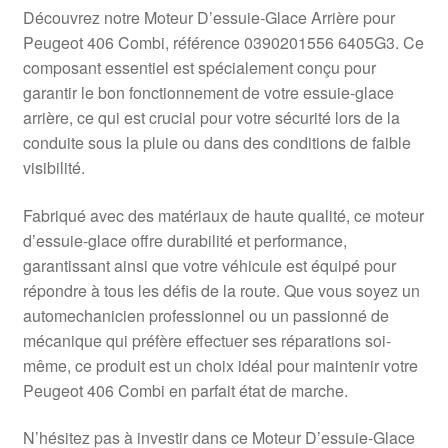
Livraison internationale
Découvrez notre Moteur D’essuie-Glace Arrière pour
Peugeot 406 Combi, référence 0390201556 6405G3. Ce
Mon compte
composant essentiel est spécialement conçu pour
garantir le bon fonctionnement de votre essuie-glace
arrière, ce qui est crucial pour votre sécurité lors de la
Paiements
conduite sous la pluie ou dans des conditions de faible
visibilité.
Panier
Fabriqué avec des matériaux de haute qualité, ce moteur
Plainte
d’essuie-glace offre durabilité et performance,
garantissant ainsi que votre véhicule est équipé pour
Politique de confidentialité
répondre à tous les défis de la route. Que vous soyez un
automechanicien professionnel ou un passionné de
Procédure de Réclamation
mécanique qui préfère effectuer ses réparations soi-
même, ce produit est un choix idéal pour maintenir votre
Termes et conditions
Peugeot 406 Combi en parfait état de marche.
N’hésitez pas à investir dans ce Moteur D’essuie-Glace