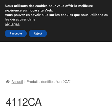
Colissimo livraison à partir de 7 EUR
Nous utilisons des cookies pour vous offrir la meilleure
expérience sur notre site Web.
Du lundi au vendredi de 9 h à 16 h
Vous pouvez en savoir plus sur les cookies que nous utilisons ou
les désactiver dans
07 55 53 95 66
réglages
.
Aller
Aller
J'accepte
Reject
Menu
à
au
la
contenu
Accueil
navigation
À propos de nous
Caisse
Accueil
Produits identifiés “4112CA”
Contact
4112CA
Livraison