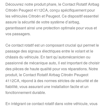
Livraison internationale
Découvrez notre produit phare, le Contact Rotatif Airbag
Citroën Peugeot 4112CA, conçu spécifiquement pour
Mon compte
les véhicules Citroën et Peugeot. Ce dispositif essentiel
assure la sécurité de votre système d’airbag,
garantissant ainsi une protection optimale pour vous et
Paiements
vos passagers.
Panier
Ce contact rotatif est un composant crucial qui permet le
passage des signaux électriques entre le volant et le
Plainte
châssis du véhicule. En tant qu’automécanicien ou
passionné de mécanique auto, il est important de choisir
Politique de confidentialité
des pièces de haute qualité pour vos réparations. Notre
produit, le Contact Rotatif Airbag Citroën Peugeot
Procédure de Réclamation
4112CA, répond à des normes strictes de sécurité et de
fiabilité, vous assurant une installation facile et un
Termes et conditions
fonctionnement durable.
En intégrant ce contact rotatif dans votre véhicule, vous