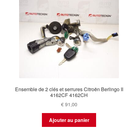
ancien
Ensemble de 2 clés et serrures Citroën Berlingo II
4162CF 4162CH
€
91,00
Ajouter au panier