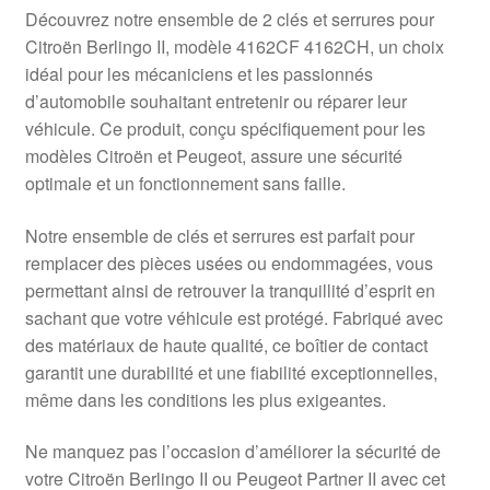
Livraison internationale
Découvrez notre ensemble de 2 clés et serrures pour
Citroën Berlingo II, modèle 4162CF 4162CH, un choix
Mon compte
idéal pour les mécaniciens et les passionnés
d’automobile souhaitant entretenir ou réparer leur
véhicule. Ce produit, conçu spécifiquement pour les
Paiements
modèles Citroën et Peugeot, assure une sécurité
optimale et un fonctionnement sans faille.
Panier
Notre ensemble de clés et serrures est parfait pour
Plainte
remplacer des pièces usées ou endommagées, vous
permettant ainsi de retrouver la tranquillité d’esprit en
Politique de confidentialité
sachant que votre véhicule est protégé. Fabriqué avec
des matériaux de haute qualité, ce boîtier de contact
Procédure de Réclamation
garantit une durabilité et une fiabilité exceptionnelles,
même dans les conditions les plus exigeantes.
Termes et conditions
Ne manquez pas l’occasion d’améliorer la sécurité de
votre Citroën Berlingo II ou Peugeot Partner II avec cet