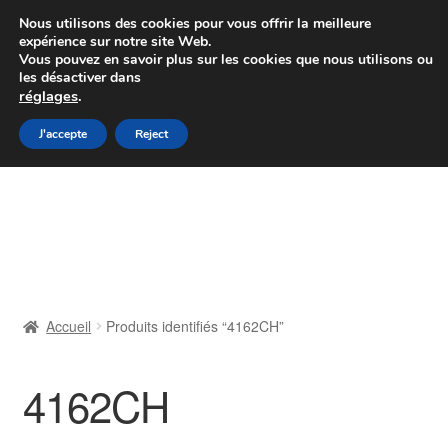
Colissimo livraison à partir de 7 EUR
Nous utilisons des cookies pour vous offrir la meilleure
expérience sur notre site Web.
Du lundi au vendredi de 9 h à 16 h
Vous pouvez en savoir plus sur les cookies que nous utilisons ou
les désactiver dans
07 55 53 95 66
réglages
.
Aller
Aller
J'accepte
Reject
Menu
à
au
la
contenu
Accueil
navigation
À propos de nous
Caisse
Accueil
Produits identifiés “4162CH”
Contact
4162CH
Livraison