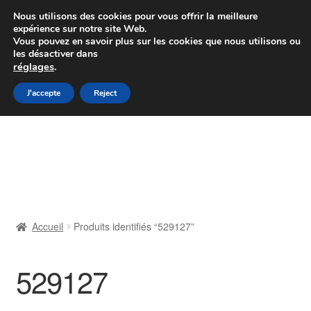
Colissimo livraison à partir de 7 EUR
Nous utilisons des cookies pour vous offrir la meilleure
expérience sur notre site Web.
Du lundi au vendredi de 9 h à 16 h
Vous pouvez en savoir plus sur les cookies que nous utilisons ou
les désactiver dans
07 55 53 95 66
réglages
.
Aller
Aller
J'accepte
Reject
Menu
à
au
la
contenu
Accueil
navigation
À propos de nous
Caisse
Accueil
Produits identifiés “529127”
Contact
529127
Livraison