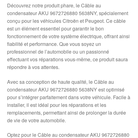
Livraison internationale
Découvrez notre produit phare, le Câble au
condensateur AKU 9672726880 5638NY, spécialement
Mon compte
conçu pour les véhicules Citroën et Peugeot. Ce câble
est un élément essentiel pour garantir le bon
fonctionnement de votre système électrique, offrant ainsi
Paiements
fiabilité et performance. Que vous soyez un
professionnel de l’automobile ou un passionné
Panier
effectuant vos réparations vous-même, ce produit saura
répondre à vos attentes.
Plainte
Avec sa conception de haute qualité, le Câble au
Politique de confidentialité
condensateur AKU 9672726880 5638NY est optimisé
pour s’intégrer parfaitement dans votre véhicule. Facile à
Procédure de Réclamation
installer, il est idéal pour les réparations et les
remplacements, permettant ainsi de prolonger la durée
Termes et conditions
de vie de votre automobile.
Optez pour le Câble au condensateur AKU 9672726880