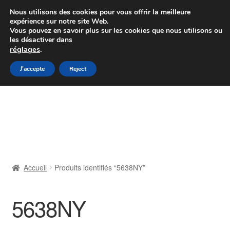
Colissimo livraison à partir de 7 EUR
Nous utilisons des cookies pour vous offrir la meilleure
expérience sur notre site Web.
Du lundi au vendredi de 9 h à 16 h
Vous pouvez en savoir plus sur les cookies que nous utilisons ou
les désactiver dans
07 55 53 95 66
réglages
.
Aller
Aller
J'accepte
Reject
Menu
à
au
la
contenu
Accueil
navigation
À propos de nous
Caisse
Accueil
Produits identifiés “5638NY”
Contact
5638NY
Livraison