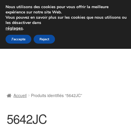
Colissimo livraison à partir de 7 EUR
Nous utilisons des cookies pour vous offrir la meilleure
expérience sur notre site Web.
Du lundi au vendredi de 9 h à 16 h
Vous pouvez en savoir plus sur les cookies que nous utilisons ou
les désactiver dans
07 55 53 95 66
réglages
.
Aller
Aller
J'accepte
Reject
Menu
à
au
la
contenu
Accueil
navigation
À propos de nous
Caisse
Accueil
Produits identifiés “5642JC”
Contact
5642JC
Livraison