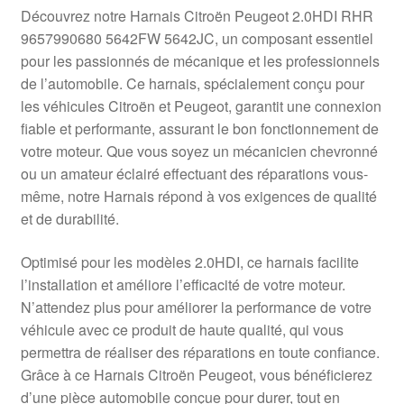
Livraison internationale
Découvrez notre Harnais Citroën Peugeot 2.0HDI RHR
9657990680 5642FW 5642JC, un composant essentiel
Mon compte
pour les passionnés de mécanique et les professionnels
de l’automobile. Ce harnais, spécialement conçu pour
les véhicules Citroën et Peugeot, garantit une connexion
Paiements
fiable et performante, assurant le bon fonctionnement de
votre moteur. Que vous soyez un mécanicien chevronné
Panier
ou un amateur éclairé effectuant des réparations vous-
même, notre Harnais répond à vos exigences de qualité
Plainte
et de durabilité.
Politique de confidentialité
Optimisé pour les modèles 2.0HDI, ce harnais facilite
l’installation et améliore l’efficacité de votre moteur.
Procédure de Réclamation
N’attendez plus pour améliorer la performance de votre
véhicule avec ce produit de haute qualité, qui vous
Termes et conditions
permettra de réaliser des réparations en toute confiance.
Grâce à ce Harnais Citroën Peugeot, vous bénéficierez
d’une pièce automobile conçue pour durer, tout en