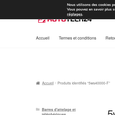
Colissimo livraison à pa
Nous utilisons des cookies po
Vous pouvez en savoir plus su
réglages
.
Aller
Aller
à
au
la
contenu
navigation
Accueil
Termes et conditions
Retou
Accueil
À propos de nous
Caisse
Contact
L
Plainte
Politique de confidentialité
Procédu
Accueil
Produits identifiés “5ws40000-F”
5
Barres d'attelage et
téléphériques