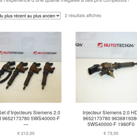
Trié
2 résultats affichés
du
plus
récent
au
plus
ancien
et d’Injecteurs Siemens 2.0
Injecteur Siemens 2.0 H
I 9652173780 5WS40000-F
9652173780 963681938
—
5WS40000-F 1980F0
€
212,00
€
73,00