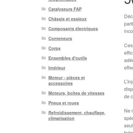
Catalyseurs FAP
Déco
Châssis et essieux
part
Composants électriques
inco
Conteneurs
Ces 
Corps
effi
Ensembles d'outils
adéq
effe
Intérieur
Moteur - pièces et
L’I
accessoires
disp
Moteurs, boîtes de vitesses
de c
Pneus et roues
Ne m
Refroidissement, chauffage,
spéc
climatisation
seul
fait