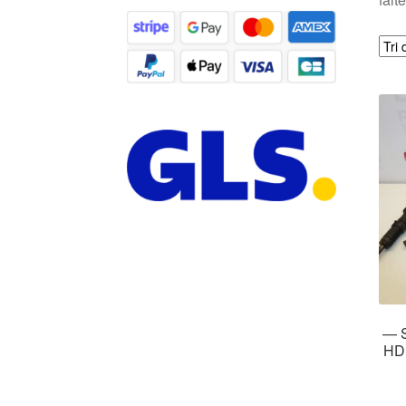
— S
HD