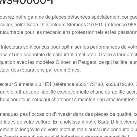
uvrez notre gamme de pièces détachées spécialement conçues 
iculier, notre Sada D’Injecteurs Siemens 2.0 HDI (référence 9
ntournable pour les mécaniciens professionnels et les passio
injecteurs sont conçus pour optimiser les performances de vot
cace et une économie de carburant améliorée. Grâce à leur précis
uation avec les modèles Citroën et Peugeot, ce qui facilite leur
ctuer des réparations par eux-mêmes.
njecteur Siemens 2.0 HDI (référence 9652173780, 9636819380,
onible, offrant une fiabilité exceptionnelle et une durabilité ac
hoix pour tous ceux qui cherchent à maintenir ou améliorer les 
anquez pas l’occasion d’investir dans des pièces de qualité,
ifiques de votre voiture. En choisissant notre Sada D’Injecteu
ement la longévité de votre moteur, mais aussi une conduite 
es l’expérience d’une qualité inégalée à des prix compétitifs !