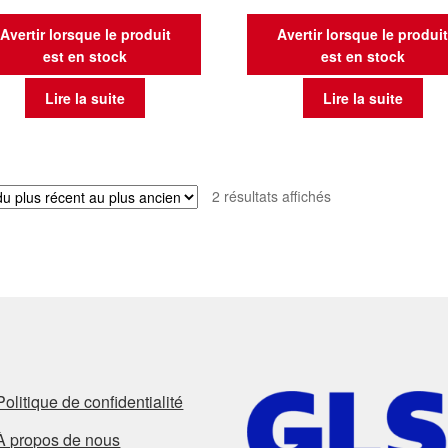
Avertir lorsque le produit
Avertir lorsque le produi
est en stock
est en stock
Lire la suite
Lire la suite
Trié
2 résultats affichés
du
plus
récent
au
plus
ancien
Politique de confidentialité
À propos de nous