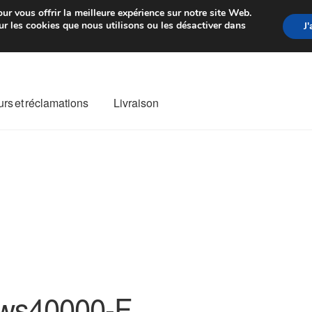
rtir de 7 EUR
Du lundi au vendre
ur vous offrir la meilleure expérience sur notre site Web.
r les cookies que nous utilisons ou les désactiver dans
J
rs et réclamations
Livraison
ivraison
Livraison internationale
Mon compte
Paiements
Panier
re de Réclamation
Termes et conditions
ws40000-F