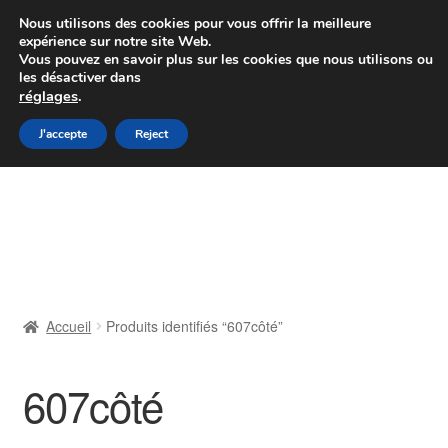
Colissimo livraison à partir de 7 EUR
Nous utilisons des cookies pour vous offrir la meilleure
expérience sur notre site Web.
Du lundi au vendredi de 9 h à 16 h
Vous pouvez en savoir plus sur les cookies que nous utilisons ou
les désactiver dans
07 55 53 95 66
réglages
.
Aller
Aller
J'accepte
Reject
Menu
à
au
la
contenu
Accueil
navigation
À propos de nous
Caisse
Accueil
Produits identifiés “607côté”
Contact
607côté
Livraison