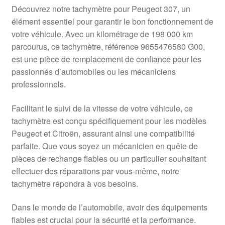
Livraison internationale
Découvrez notre tachymètre pour Peugeot 307, un
élément essentiel pour garantir le bon fonctionnement de
Mon compte
votre véhicule. Avec un kilométrage de 198 000 km
parcourus, ce tachymètre, référence 9655476580 G00,
est une pièce de remplacement de confiance pour les
Paiements
passionnés d’automobiles ou les mécaniciens
professionnels.
Panier
Facilitant le suivi de la vitesse de votre véhicule, ce
Plainte
tachymètre est conçu spécifiquement pour les modèles
Peugeot et Citroën, assurant ainsi une compatibilité
Politique de confidentialité
parfaite. Que vous soyez un mécanicien en quête de
pièces de rechange fiables ou un particulier souhaitant
Procédure de Réclamation
effectuer des réparations par vous-même, notre
tachymètre répondra à vos besoins.
Termes et conditions
Dans le monde de l’automobile, avoir des équipements
fiables est crucial pour la sécurité et la performance.