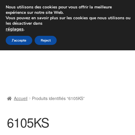
Colissimo livraison à partir de 7 EUR
Nous utilisons des cookies pour vous offrir la meilleure
expérience sur notre site Web.
Du lundi au vendredi de 9 h à 16 h
Vous pouvez en savoir plus sur les cookies que nous utilisons ou
les désactiver dans
07 55 53 95 66
réglages
.
Aller
Aller
J'accepte
Reject
Menu
à
au
la
contenu
Accueil
navigation
À propos de nous
Caisse
Accueil
Produits identifiés “6105KS”
Contact
6105KS
Livraison