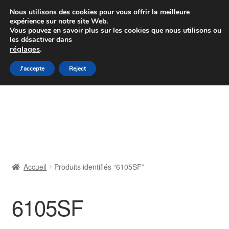
Colissimo livraison à partir de 7 EUR
Nous utilisons des cookies pour vous offrir la meilleure
expérience sur notre site Web.
Du lundi au vendredi de 9 h à 16 h
Vous pouvez en savoir plus sur les cookies que nous utilisons ou
les désactiver dans
07 55 53 95 66
réglages
.
Aller
Aller
J'accepte
Reject
Menu
à
au
la
contenu
Accueil
navigation
À propos de nous
Caisse
Accueil
Produits identifiés “6105SF”
Contact
6105SF
Livraison