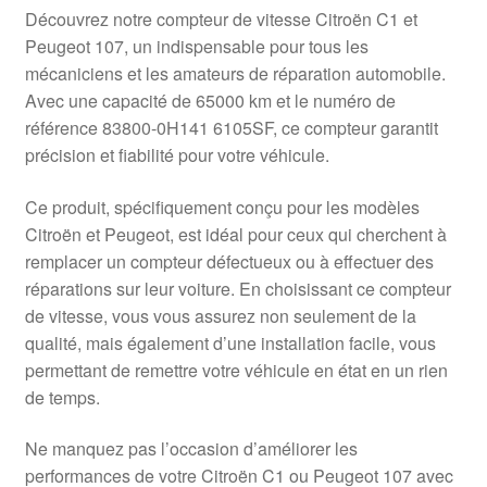
Livraison internationale
Découvrez notre compteur de vitesse Citroën C1 et
Peugeot 107, un indispensable pour tous les
Mon compte
mécaniciens et les amateurs de réparation automobile.
Avec une capacité de 65000 km et le numéro de
référence 83800-0H141 6105SF, ce compteur garantit
Paiements
précision et fiabilité pour votre véhicule.
Panier
Ce produit, spécifiquement conçu pour les modèles
Citroën et Peugeot, est idéal pour ceux qui cherchent à
Plainte
remplacer un compteur défectueux ou à effectuer des
réparations sur leur voiture. En choisissant ce compteur
Politique de confidentialité
de vitesse, vous vous assurez non seulement de la
qualité, mais également d’une installation facile, vous
Procédure de Réclamation
permettant de remettre votre véhicule en état en un rien
de temps.
Termes et conditions
Ne manquez pas l’occasion d’améliorer les
performances de votre Citroën C1 ou Peugeot 107 avec