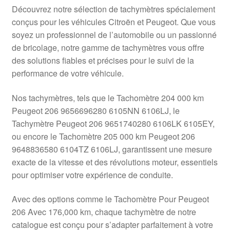
Livraison internationale
Découvrez notre sélection de tachymètres spécialement
conçus pour les véhicules Citroën et Peugeot. Que vous
Mon compte
soyez un professionnel de l’automobile ou un passionné
de bricolage, notre gamme de tachymètres vous offre
des solutions fiables et précises pour le suivi de la
Paiements
performance de votre véhicule.
Panier
Nos tachymètres, tels que le Tachomètre 204 000 km
Peugeot 206 9656696280 6105NN 6106LJ, le
Plainte
Tachymètre Peugeot 206 9651740280 6106LK 6105EY,
ou encore le Tachomètre 205 000 km Peugeot 206
Politique de confidentialité
9648836580 6104TZ 6106LJ, garantissent une mesure
exacte de la vitesse et des révolutions moteur, essentiels
Procédure de Réclamation
pour optimiser votre expérience de conduite.
Termes et conditions
Avec des options comme le Tachomètre Pour Peugeot
206 Avec 176,000 km, chaque tachymètre de notre
catalogue est conçu pour s’adapter parfaitement à votre