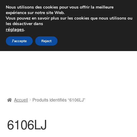
Colissimo livraison à partir de 7 EUR
Nous utilisons des cookies pour vous offrir la meilleure
expérience sur notre site Web.
Du lundi au vendredi de 9 h à 16 h
Vous pouvez en savoir plus sur les cookies que nous utilisons ou
les désactiver dans
07 55 53 95 66
réglages
.
Aller
Aller
J'accepte
Reject
Menu
à
au
la
contenu
Accueil
navigation
À propos de nous
Caisse
Accueil
Produits identifiés “6106LJ”
Contact
6106LJ
Livraison