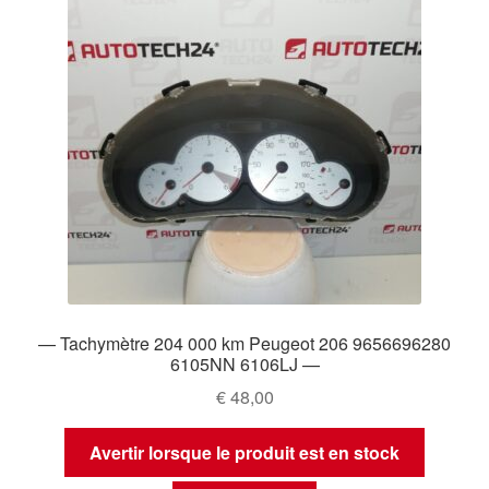
plus
ancien
— Tachymètre 204 000 km Peugeot 206 9656696280
6105NN 6106LJ —
€
48,00
Avertir lorsque le produit est en stock