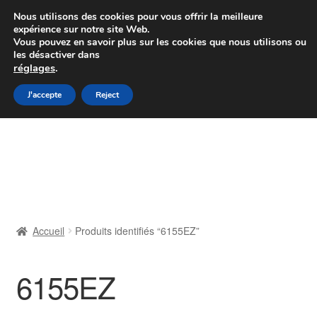
Colissimo livraison à partir de 7 EUR
Nous utilisons des cookies pour vous offrir la meilleure
expérience sur notre site Web.
Du lundi au vendredi de 9 h à 16 h
Vous pouvez en savoir plus sur les cookies que nous utilisons ou
les désactiver dans
07 55 53 95 66
réglages
.
Aller
Aller
J'accepte
Reject
Menu
à
au
la
contenu
Accueil
navigation
À propos de nous
Caisse
Accueil
Produits identifiés “6155EZ”
Contact
6155EZ
Livraison