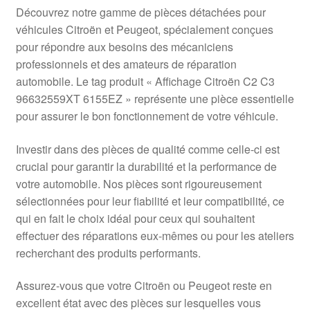
Livraison internationale
Découvrez notre gamme de pièces détachées pour
véhicules Citroën et Peugeot, spécialement conçues
Mon compte
pour répondre aux besoins des mécaniciens
professionnels et des amateurs de réparation
automobile. Le tag produit « Affichage Citroën C2 C3
Paiements
96632559XT 6155EZ » représente une pièce essentielle
pour assurer le bon fonctionnement de votre véhicule.
Panier
Investir dans des pièces de qualité comme celle-ci est
Plainte
crucial pour garantir la durabilité et la performance de
votre automobile. Nos pièces sont rigoureusement
Politique de confidentialité
sélectionnées pour leur fiabilité et leur compatibilité, ce
qui en fait le choix idéal pour ceux qui souhaitent
Procédure de Réclamation
effectuer des réparations eux-mêmes ou pour les ateliers
recherchant des produits performants.
Termes et conditions
Assurez-vous que votre Citroën ou Peugeot reste en
excellent état avec des pièces sur lesquelles vous