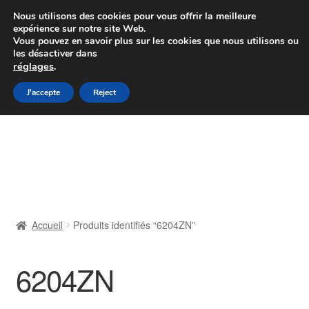
Colissimo livraison à partir de 7 EUR
Nous utilisons des cookies pour vous offrir la meilleure
expérience sur notre site Web.
Du lundi au vendredi de 9 h à 16 h
Vous pouvez en savoir plus sur les cookies que nous utilisons ou
les désactiver dans
07 55 53 95 66
réglages
.
Aller
Aller
J'accepte
Reject
Menu
à
au
la
contenu
Accueil
navigation
À propos de nous
Caisse
Accueil
Produits identifiés “6204ZN”
Contact
6204ZN
Livraison