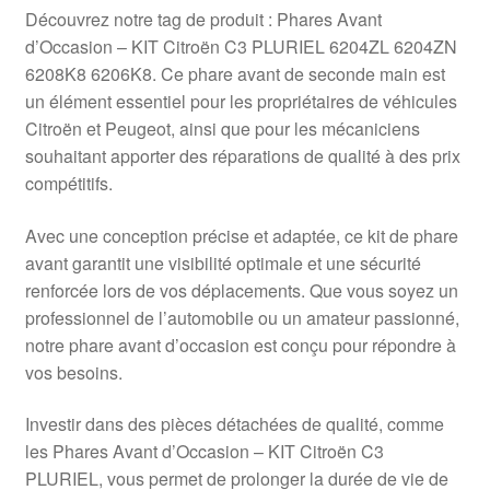
Livraison internationale
Découvrez notre tag de produit : Phares Avant
d’Occasion – KIT Citroën C3 PLURIEL 6204ZL 6204ZN
Mon compte
6208K8 6206K8. Ce phare avant de seconde main est
un élément essentiel pour les propriétaires de véhicules
Citroën et Peugeot, ainsi que pour les mécaniciens
Paiements
souhaitant apporter des réparations de qualité à des prix
compétitifs.
Panier
Avec une conception précise et adaptée, ce kit de phare
Plainte
avant garantit une visibilité optimale et une sécurité
renforcée lors de vos déplacements. Que vous soyez un
Politique de confidentialité
professionnel de l’automobile ou un amateur passionné,
notre phare avant d’occasion est conçu pour répondre à
Procédure de Réclamation
vos besoins.
Termes et conditions
Investir dans des pièces détachées de qualité, comme
les Phares Avant d’Occasion – KIT Citroën C3
PLURIEL, vous permet de prolonger la durée de vie de